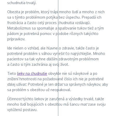
schudnutia trvalý.
Obezita je problém, ktorý trápi mnoho ľudí a mnoho z nich
sa s týmto problémom potýka bez úspechu. Prepadá ich
frustrácia a často celý proces chudnutia vzdávajú.
Metabolizmus sa spomaľuje a spaľovanie tukov tiež a tým
pádom je potrebná pomoc v podobe rôznych takýchto
prípravkov.
Ide nielen o vzhľad, ale hlavne o zdravie, takže často je
potrebné problém s váhou vyriešiť čo najrýchlejšie. Mnoho
pacientov sa tak vyhne ďalším zdravotným problémom
a často si tým zachránia aj svoj život.
Tieto
lieky na chudnutie
obvykle nie sú návykové a po
znížení hmotnosti na požadované číslo ich nie je potrebné
ďalej užívať. Potrebné je len držať sa správnych návykov, aby
sa problém s obezitou už neopakoval.
Účinnosť týchto liekov je zaručená a výsledky trvalé, takže
mnoho ľudí bojujúcich s obezitou má šancu mať zase svoju
vytúženú postavu.