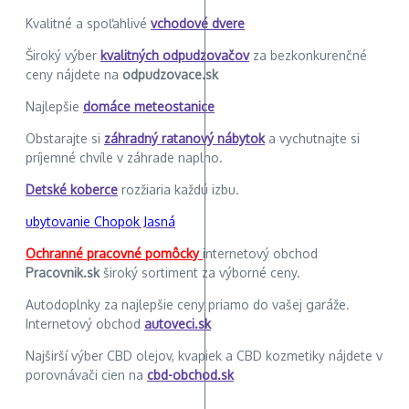
Kvalitné a spoľahlivé
vchodové dvere
Široký výber
kvalitných odpudzovačov
za bezkonkurenčné
ceny nájdete na
odpudzovace.sk
Najlepšie
domáce meteostanice
Obstarajte si
záhradný ratanový nábytok
a vychutnajte si
príjemné chvíle v záhrade naplno.
Detské koberce
rozžiaria každú izbu.
ubytovanie Chopok Jasná
Ochranné pracovné pomôcky
internetový obchod
Pracovnik.sk
široký sortiment za výborné ceny.
Autodoplnky za najlepšie ceny priamo do vašej garáže.
Internetový obchod
autoveci.sk
Najširší výber CBD olejov, kvapiek a CBD kozmetiky nájdete v
porovnávači cien na
cbd-obchod.sk