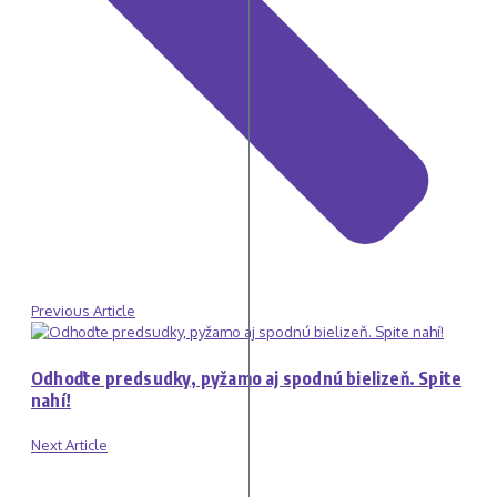
Previous Article
Odhoďte predsudky, pyžamo aj spodnú bielizeň. Spite
nahí!
Next Article