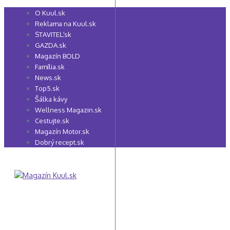
Preskočiť
O Kuul.sk
na
Reklama na Kuul.sk
obsah
STAVITEĽ.sk
GAZDA.sk
Magazín BOLD
Família.sk
News.sk
Top5.sk
Šálka kávy
Wellness Magazin.sk
Cestujte.sk
Magazín Motor.sk
Dobrý recept.sk