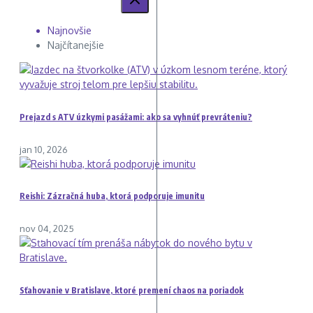
Najnovšie
Najčítanejšie
Prejazd s ATV úzkymi pasážami: ako sa vyhnúť prevráteniu?
jan 10, 2026
Reishi: Zázračná huba, ktorá podporuje imunitu
nov 04, 2025
Sťahovanie v Bratislave, ktoré premení chaos na poriadok