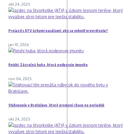
okt 24, 2025
Prejazd s ATV úzkymi pasážami: ako sa vyhnúť prevráteniu?
jan 10, 2026
Reishi: Zázračná huba, ktorá podporuje imunitu
nov 04, 2025
Sťahovanie v Bratislave, ktoré premení chaos na poriadok
okt 24, 2025