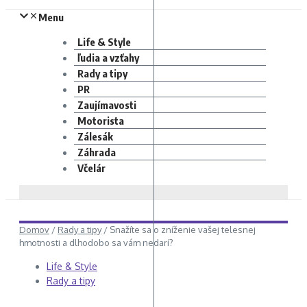
Menu
Life & Style
ľudia a vzťahy
Rady a tipy
PR
Zaujímavosti
Motorista
Zálesák
Záhrada
Včelár
Domov
/
Rady a tipy
/
Snažíte sa o zníženie vašej telesnej
hmotnosti a dlhodobo sa vám nedarí?
Life & Style
Rady a tipy