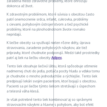
zaradená medzi zdravotné problémy, ktoré ohrozujú
dokonca až život.
K zdravotným problémom, ktoré súvisia s obezitou často
patrí onemocnenie srdca, infarkt, cukrovka, problémy
s cievami, pohybovým ústrojenstvom a tiež psychické
problémy, ktoré na plnohodnotnom živote rovnako
nepridajú.
K liečbe obezity sa využívajú nielen rôzne diéty, úprava
stravovania, zaradenie pohybových návykov, ale tiež
prípravky, ktoré chudnutie podporujú. Medzi také prostriedky
patrí aj liek na liečbu obezity
Adipex
.
Tento liek obsahuje liečivú látku, ktorá spôsobuje utlmenie
nadmernej chuti do jedla, potláča pocity hladu a vďaka tomu
je chudnutie o mnoho jednoduchšie a rýchlejšie. Tento liek
predpisujú lekári svojim pacientom, ktorí bojujú s obezitou.
Pacienti sa pri liečbe týmto liekom stretávajú s úspechom
a telesná váha klesá.
Je však potrebné tento liek kombinovať aj so správnymi
stravovacími návykmi a hlavne s pohybom, aby bol efekt