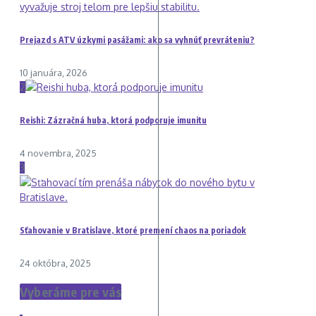
Prejazd s ATV úzkymi pasážami: ako sa vyhnúť prevráteniu?
10 januára, 2026
2
Reishi: Zázračná huba, ktorá podporuje imunitu
4 novembra, 2025
3
Sťahovanie v Bratislave, ktoré premení chaos na poriadok
24 októbra, 2025
Vyberáme pre vás