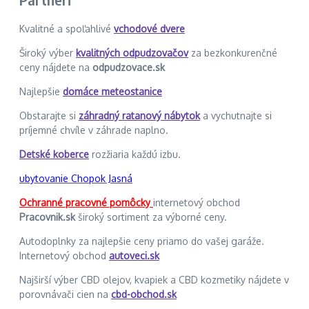
Kvalitné a spoľahlivé
vchodové dvere
Široký výber
kvalitných odpudzovačov
za bezkonkurenčné
ceny nájdete na
odpudzovace.sk
Najlepšie
domáce meteostanice
Obstarajte si
záhradný ratanový nábytok
a vychutnajte si
príjemné chvíle v záhrade naplno.
Detské koberce
rozžiaria každú izbu.
ubytovanie Chopok Jasná
Ochranné pracovné pomôcky
internetový obchod
Pracovnik.sk
široký sortiment za výborné ceny.
Autodoplnky za najlepšie ceny priamo do vašej garáže.
Internetový obchod
autoveci.sk
Najširší výber CBD olejov, kvapiek a CBD kozmetiky nájdete v
porovnávači cien na
cbd-obchod.sk