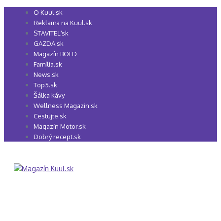
Preskočiť
O Kuul.sk
na
Reklama na Kuul.sk
obsah
STAVITEĽ.sk
GAZDA.sk
Magazín BOLD
Família.sk
News.sk
Top5.sk
Šálka kávy
Wellness Magazin.sk
Cestujte.sk
Magazín Motor.sk
Dobrý recept.sk