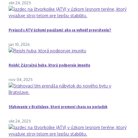
okt 24, 2025
Prejazd s ATV úzkymi pasážami: ako sa vyhnúť prevráteniu?
jan 10, 2026
Reishi: Zázračná huba, ktorá podporuje imunitu
nov 04, 2025
Sťahovanie v Bratislave, ktoré premení chaos na poriadok
okt 24, 2025