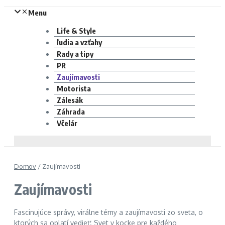
Menu
Life & Style
ľudia a vzťahy
Rady a tipy
PR
Zaujímavosti
Motorista
Zálesák
Záhrada
Včelár
Domov
/
Zaujímavosti
Zaujímavosti
Fascinujúce správy, virálne témy a zaujímavosti zo sveta, o
ktorých sa oplatí vedieť. Svet v kocke pre každého