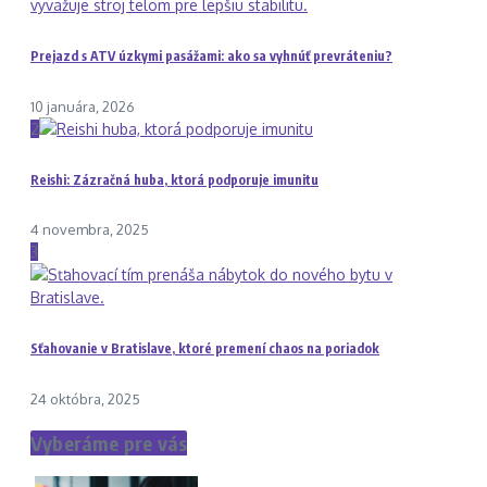
Prejazd s ATV úzkymi pasážami: ako sa vyhnúť prevráteniu?
10 januára, 2026
2
Reishi: Zázračná huba, ktorá podporuje imunitu
4 novembra, 2025
3
Sťahovanie v Bratislave, ktoré premení chaos na poriadok
24 októbra, 2025
Vyberáme pre vás