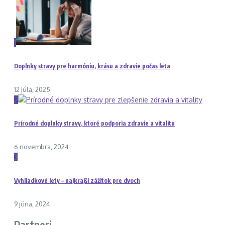
1
Doplnky stravy pre harmóniu, krásu a zdravie počas leta
12 júla, 2025
2
Prírodné doplnky stravy, ktoré podporia zdravie a vitalitu
6 novembra, 2024
3
Vyhliadkové lety – najkrajší zážitok pre dvoch
9 júna, 2024
Partneri