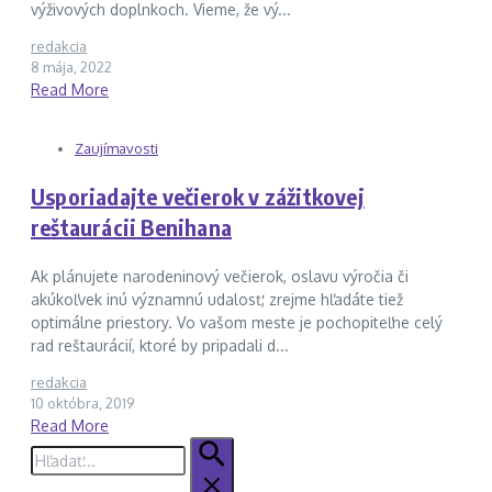
výživových doplnkoch. Vieme, že vý...
redakcia
8 mája, 2022
Read More
Zaujímavosti
Usporiadajte večierok v zážitkovej
reštaurácii Benihana
Ak plánujete narodeninový večierok, oslavu výročia či
akúkoľvek inú významnú udalosť, zrejme hľadáte tiež
optimálne priestory. Vo vašom meste je pochopiteľne celý
rad reštaurácií, ktoré by pripadali d...
redakcia
10 októbra, 2019
Read More
Hľadať: