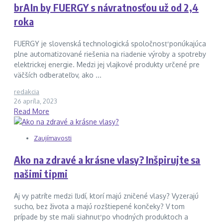
brAIn by FUERGY s návratnosťou už od 2,4
roka
FUERGY je slovenská technologická spoločnosť ponúkajúca
plne automatizované riešenia na riadenie výroby a spotreby
elektrickej energie. Medzi jej vlajkové produkty určené pre
väčších odberateľov, ako ...
redakcia
26 apríla, 2023
Read More
Zaujímavosti
Ako na zdravé a krásne vlasy? Inšpirujte sa
našimi tipmi
Aj vy patríte medzi ľudí, ktorí majú zničené vlasy? Vyzerajú
sucho, bez života a majú rozštiepené končeky? V tom
prípade by ste mali siahnuť po vhodných produktoch a