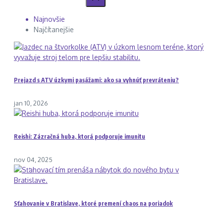
Najnovšie
Najčítanejšie
Prejazd s ATV úzkymi pasážami: ako sa vyhnúť prevráteniu?
jan 10, 2026
Reishi: Zázračná huba, ktorá podporuje imunitu
nov 04, 2025
Sťahovanie v Bratislave, ktoré premení chaos na poriadok