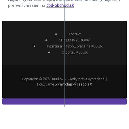
porovnávači cien na
cbd-obchod.sk
Kontakt
CHCEM INZEROVAŤ
Inzercia a PR spolupráca na Kuul.sk
O portáli Kuul.sk
Copyright: © 2026 Kuul.sk – Všetky práva vyhradené. |
Používame
Spravodajský časopis X