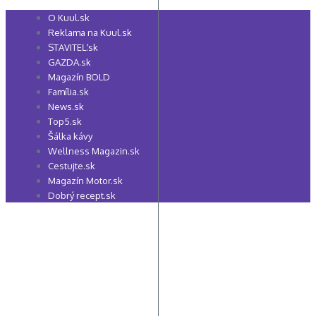
Preskočiť
O Kuul.sk
na
Reklama na Kuul.sk
obsah
STAVITEĽ.sk
GAZDA.sk
Magazín BOLD
Família.sk
News.sk
Top5.sk
Šálka kávy
Wellness Magazin.sk
Cestujte.sk
Magazín Motor.sk
Dobrý recept.sk