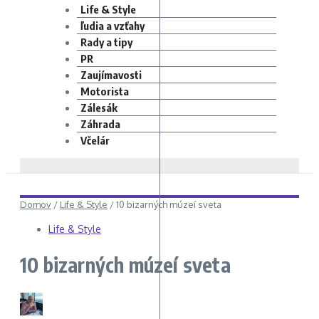
Life & Style
ľudia a vzťahy
Rady a tipy
PR
Zaujímavosti
Motorista
Zálesák
Záhrada
Včelár
Domov
/
Life & Style
/
10 bizarných múzeí sveta
Life & Style
10 bizarných múzeí sveta