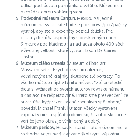
odkiaľ pochádza a poznámka o vzťahu. Múzeum sa
nachádza oproti sobášnej sieni.
Podvodné múzeum Cancun
, Mexiko. Asi jediné
múzeum na svete, kde budete potrebovať potápačský
výstroj, aby ste si exponáty pozreli zblízka. Pre
ostatných slúžia aspoň člny s presklenným dnom.
9 metrov pod hladinou sa nachádza okolo 400 sôch
v životnej veľkosti, ktoré vytvoril Jason De Caires
Taylor.
Múzeum zlého umenia
(Museum of bad art),
Massachusetts. Psychotický surrealizmus,
veľmi nevýrazné krajinky, skutočne zlé portréty. To
všetko môžete nájsť v tomto múzeu. “Zlé umelecké
diela si vyžiadali od svojich autorov rovnakú námahu
a čas ako tie rešpektované. Preto sme presvedčení, že
si zaslúžia byť prezentované rovnakým spôsobom,”
povedal Michael Frank, kurátor. Všetky vystavené
exponáty musia spĺňať podmienku, že autor skutočne
verí, že jeho obraz je výnimočný a dobrý.
Múzeum penisov
, Húsavik, Island. Toto múzeum nie je
rozhodne veľmi navštevované školskými zájazdmi.