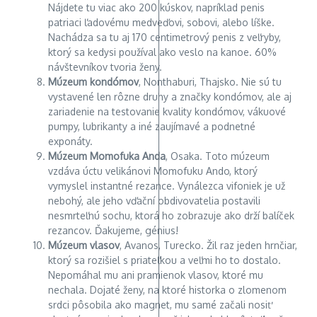
Nájdete tu viac ako 200 kúskov, napríklad penis
patriaci ľadovému medveďovi, sobovi, alebo líške.
Nachádza sa tu aj 170 centimetrový penis z veľryby,
ktorý sa kedysi používal ako veslo na kanoe. 60%
návštevníkov tvoria ženy.
Múzeum kondómov
, Nonthaburi, Thajsko. Nie sú tu
vystavené len rôzne druhy a značky kondómov, ale aj
zariadenie na testovanie kvality kondómov, vákuové
pumpy, lubrikanty a iné zaujímavé a podnetné
exponáty.
Múzeum Momofuka Anda
, Osaka. Toto múzeum
vzdáva úctu velikánovi Momofuku Ando, ktorý
vymyslel instantné rezance. Vynálezca vifoniek je už
nebohý, ale jeho vďační obdivovatelia postavili
nesmrteľnú sochu, ktorá ho zobrazuje ako drží balíček
rezancov. Ďakujeme, génius!
Múzeum vlasov
, Avanos, Turecko. Žil raz jeden hrnčiar,
ktorý sa rozišiel s priateľkou a veľmi ho to dostalo.
Nepomáhal mu ani pramienok vlasov, ktoré mu
nechala. Dojaté ženy, na ktoré historka o zlomenom
srdci pôsobila ako magnet, mu samé začali nosiť