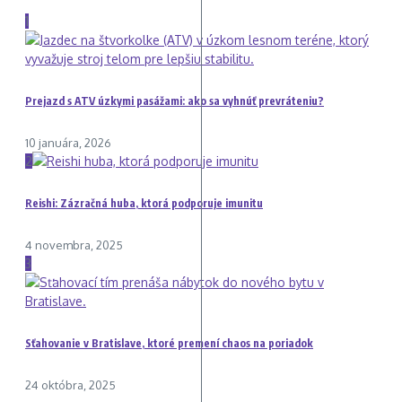
1
Prejazd s ATV úzkymi pasážami: ako sa vyhnúť prevráteniu?
10 januára, 2026
2
Reishi: Zázračná huba, ktorá podporuje imunitu
4 novembra, 2025
3
Sťahovanie v Bratislave, ktoré premení chaos na poriadok
24 októbra, 2025