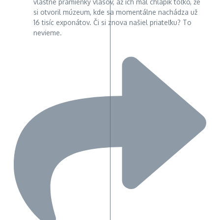
vlastné pramienky vlasov, až ich mal chlapík toľko, že
si otvoril múzeum, kde sa momentálne nachádza už
16 tisíc exponátov. Či si znova našiel priateľku? To
nevieme.