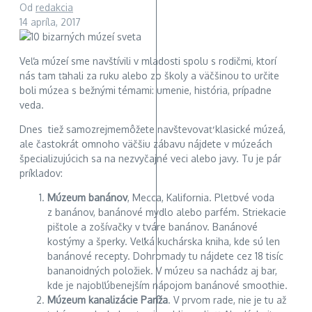
Od
redakcia
14 apríla, 2017
Veľa múzeí sme navštívili v mladosti spolu s rodičmi, ktorí
nás tam ťahali za ruku alebo zo školy a väčšinou to určite
boli múzea s bežnými témami: umenie, história, prípadne
veda.
Dnes tiež samozrejmemôžete navštevovať klasické múzeá,
ale častokrát omnoho väčšiu zábavu nájdete v múzeách
špecializujúcich sa na nezvyčajné veci alebo javy. Tu je pár
príkladov:
Múzeum banánov
, Mecca, Kalifornia. Pleťové voda
z banánov, banánové mydlo alebo parfém. Striekacie
pištole a zošívačky v tváre banánov. Banánové
kostýmy a šperky. Veľká kuchárska kniha, kde sú len
banánové recepty. Dohromady tu nájdete cez 18 tisíc
bananoidných položiek. V múzeu sa nachádz aj bar,
kde je najobľúbenejším nápojom banánové smoothie.
Múzeum kanalizácie Paríža
. V prvom rade, nie je tu až