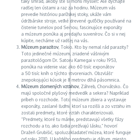
taký smrad, akoby ste si mohli myslieť. Ale dýchajte
radšej len ústami a raz za hodinu. Múzeum vás
prevedie históriou parížskej stoky, ukáže vám
údržbárske stroje, veľké drevené guľôčky používané na
čistenie tunelov pod Seinou, fascinujúce exponáty
a múzeum ponúka aj predajňu suvenírov. Čo si v nej
kúpite, necháme už radšej na vás.
Múzeum parazitov
, Tokio. Kto by nemal rád parazity?
Toto jedinečné múzeum, zriadené vášnivým
parazitológom Dr. Satoru Kamegai v roku 1953,
ponúka na videnie viac ako 60 tisíc exponátov
a 50 tisíc kníh o týchto stvoreniach. Obzvlášť
znepokojujúci kúsok je 8 metrov dlhá pásomnica.
Múzeum zlomených vzťahov
, Záhreb, Chorvátsko. Čo
majú spoločné plyšový medvedík a sekera? Napríklad
príbeh o rozchode. Toto múzeum zbiera a vystavuje
exponáty, zaslané ľuďmi, ktorí sa rozišli a zo vzťahu im
zostali predmety, ktoré vzťah charakterizovali.
“Predmety, ktoré tu máme, predstavujú všetky fázy
rozchodu a to, ako ľudia prežívajú lásku,” hovorí
Dražeň Grubišić, spoluzakladateľ múzea, ktoré funguje
od roku 2010. U každého predmetu je dátum, miesto