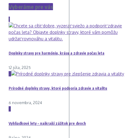
Vyberáme pre vás
1
Doplnky stravy pre harmóniu, krásu a zdravie počas leta
12 júla, 2025
2
Prírodné doplnky stravy, ktoré podporia zdravie a vitalitu
6 novembra, 2024
3
Vyhliadkové lety – najkrajší zážitok pre dvoch
9 júna, 2024