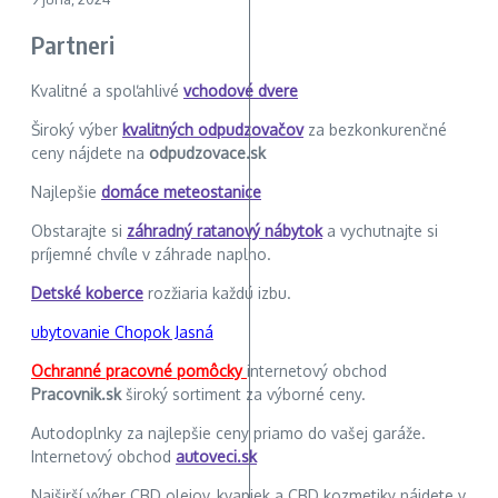
Partneri
Kvalitné a spoľahlivé
vchodové dvere
Široký výber
kvalitných odpudzovačov
za bezkonkurenčné
ceny nájdete na
odpudzovace.sk
Najlepšie
domáce meteostanice
Obstarajte si
záhradný ratanový nábytok
a vychutnajte si
príjemné chvíle v záhrade naplno.
Detské koberce
rozžiaria každú izbu.
ubytovanie Chopok Jasná
Ochranné pracovné pomôcky
internetový obchod
Pracovnik.sk
široký sortiment za výborné ceny.
Autodoplnky za najlepšie ceny priamo do vašej garáže.
Internetový obchod
autoveci.sk
Najširší výber CBD olejov, kvapiek a CBD kozmetiky nájdete v