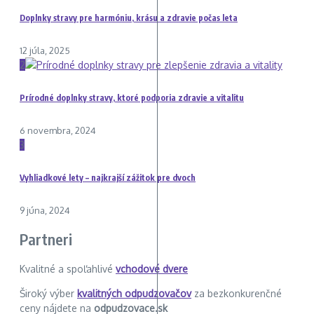
Doplnky stravy pre harmóniu, krásu a zdravie počas leta
12 júla, 2025
2
Prírodné doplnky stravy, ktoré podporia zdravie a vitalitu
6 novembra, 2024
3
Vyhliadkové lety – najkrajší zážitok pre dvoch
9 júna, 2024
Partneri
Kvalitné a spoľahlivé
vchodové dvere
Široký výber
kvalitných odpudzovačov
za bezkonkurenčné
ceny nájdete na
odpudzovace.sk