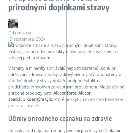
prírodnými doplnkami stravy
Od
redakcia
15 septembra, 2024
Vitamíny a minerály zohrávajú nepostrádateľnú úlohu pri
udržiavaní zdravia aj krásy. Zdravý životný štýl obohatený o
vhodné doplnky stravy dokáže podporiť vitalitu a
predchádzať mnohým zdravotným problémom. Medzi účinné
prírodné produkty patrí
Allicor forte
,
Allicor
speciál
a
Koenzým Q10
, ktoré poskytujú množstvo benefitov
pre telo i myseľ.
Účinky prírodného cesnaku na zdravie
Cesnak je od nepamäti známy svojimi priaznivými účinkami