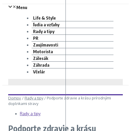
Menu
Life & Style
ľudia a vzťahy
Rady a tipy
PR
Zaujímavosti
Motorista
Zálesák
Záhrada
Včelár
Domov
/
Rady a tipy
/
Podporte zdravie a krásu prírodnými
doplnkami stravy
Rady a tipy
Podporte zdravie a krásu