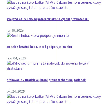
Prejazd s ATV úzkymi pasážami: ako sa vyhnúť prevráteniu?
jan 10, 2026
Reishi: Zázračná huba, ktorá podporuje imunitu
nov 04, 2025
Sťahovanie v Bratislave, ktoré premení chaos na poriadok
okt 24, 2025