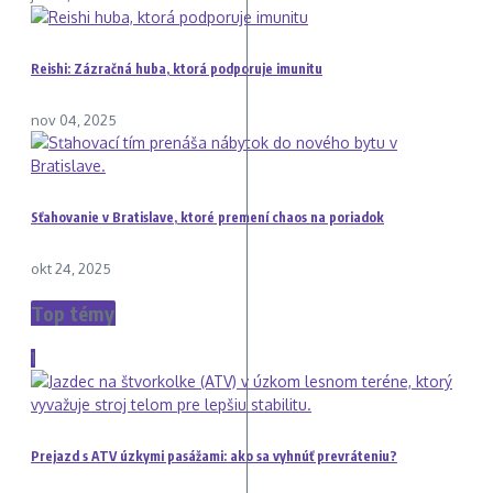
Reishi: Zázračná huba, ktorá podporuje imunitu
nov 04, 2025
Sťahovanie v Bratislave, ktoré premení chaos na poriadok
okt 24, 2025
Top témy
1
Prejazd s ATV úzkymi pasážami: ako sa vyhnúť prevráteniu?