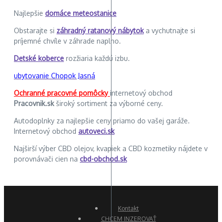
Najlepšie
domáce meteostanice
Obstarajte si
záhradný ratanový nábytok
a vychutnajte si
príjemné chvíle v záhrade naplno.
Detské koberce
rozžiaria každú izbu.
ubytovanie Chopok Jasná
Ochranné pracovné pomôcky
internetový obchod
Pracovnik.sk
široký sortiment za výborné ceny.
Autodoplnky za najlepšie ceny priamo do vašej garáže.
Internetový obchod
autoveci.sk
Najširší výber CBD olejov, kvapiek a CBD kozmetiky nájdete v
porovnávači cien na
cbd-obchod.sk
Kontakt
CHCEM INZEROVAŤ