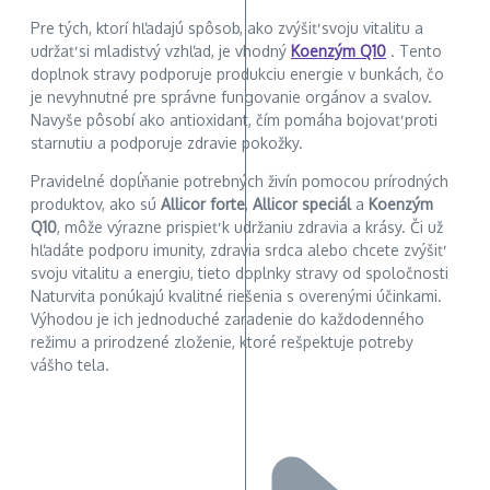
Pre tých, ktorí hľadajú spôsob, ako zvýšiť svoju vitalitu a
udržať si mladistvý vzhľad, je vhodný
Koenzým Q10
. Tento
doplnok stravy podporuje produkciu energie v bunkách, čo
je nevyhnutné pre správne fungovanie orgánov a svalov.
Navyše pôsobí ako antioxidant, čím pomáha bojovať proti
starnutiu a podporuje zdravie pokožky.
Pravidelné dopĺňanie potrebných živín pomocou prírodných
produktov, ako sú
Allicor forte
,
Allicor speciál
a
Koenzým
Q10
, môže výrazne prispieť k udržaniu zdravia a krásy. Či už
hľadáte podporu imunity, zdravia srdca alebo chcete zvýšiť
svoju vitalitu a energiu, tieto doplnky stravy od spoločnosti
Naturvita ponúkajú kvalitné riešenia s overenými účinkami.
Výhodou je ich jednoduché zaradenie do každodenného
režimu a prirodzené zloženie, ktoré rešpektuje potreby
vášho tela.