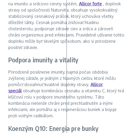
na imunitu a srdcovo-cievny systém.
Allicor forte
, doplnok
stravy od spoločnosti Naturvita, obsahuje vysokokvalitný
stabilizovaný cesnakový prášok, ktorý uchováva všetky
dôležité látky. Cesnak pomáha znižovať hladinu
cholesterolu, podporuje zdravie ciev a srdca a zároveň
chráni organizmus pred infekciami. Pravidelné užívanie tohto
doplnku môže byť skvelým spôsobom, ako si prirodzene
posilniť zdravie.
Podpora imunity a vitality
Prirodzené posilnenie imunity, najmä počas obdobia
zvýšenej záťaže, je jedným z hlavných cieľov, ktoré môžu
pomôcť dosiahnuť kvalitné doplnky stravy.
Allicor
speciál
obsahuje kombináciu cesnaku a vitamínu C, ktorý hrá
kľúčovú rolu v podpore imunitného systému. Táto
kombinácia nielenže chráni pred prechladnutím a inými
infekciami, ale pomáha aj s regeneráciou buniek a bojuje
proti voľným radikálom.
Koenzým Q10: Energia pre bunky