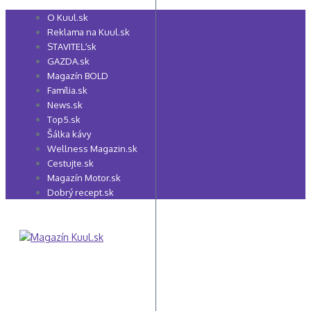
Preskočiť
O Kuul.sk
na
Reklama na Kuul.sk
obsah
STAVITEĽ.sk
GAZDA.sk
Magazín BOLD
Família.sk
News.sk
Top5.sk
Šálka kávy
Wellness Magazin.sk
Cestujte.sk
Magazín Motor.sk
Dobrý recept.sk