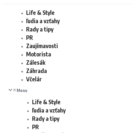
Life & Style
ľudia a vzťahy
Rady a tipy
PR
Zaujímavosti
Motorista
Zálesák
Záhrada
Včelár
Menu
Life & Style
ľudia a vzťahy
Rady a tipy
PR