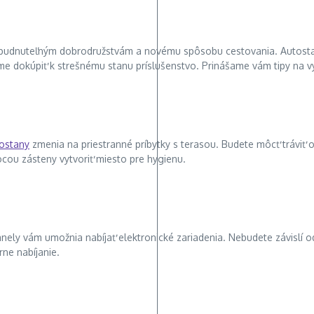
zabudnuteľným dobrodružstvám a novému spôsobu cestovania. Autostan j
me dokúpiť k strešnému stanu príslušenstvo. Prinášame vám tipy na 
ostany
zmenia na priestranné príbytky s terasou. Budete môcť tráviť 
cou zásteny vytvoriť miesto pre hygienu.
nely vám umožnia nabíjať elektronické zariadenia. Nebudete závislí o
ne nabíjanie.