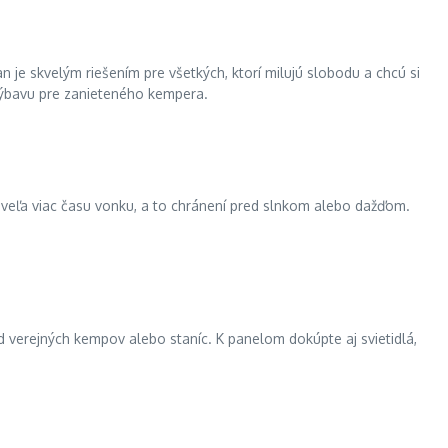
e skvelým riešením pre všetkých, ktorí milujú slobodu a chcú si
výbavu pre zanieteného kempera.
oveľa viac času vonku, a to chránení pred slnkom alebo dažďom.
d verejných kempov alebo staníc. K panelom dokúpte aj svietidlá,