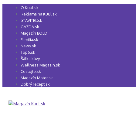
Preskočiť
O Kuul.sk
na
Reklama na Kuul.sk
obsah
STAVITEĽ.sk
GAZDA.sk
Magazín BOLD
Família.sk
News.sk
Top5.sk
Šálka kávy
Wellness Magazin.sk
Cestujte.sk
Magazín Motor.sk
Dobrý recept.sk