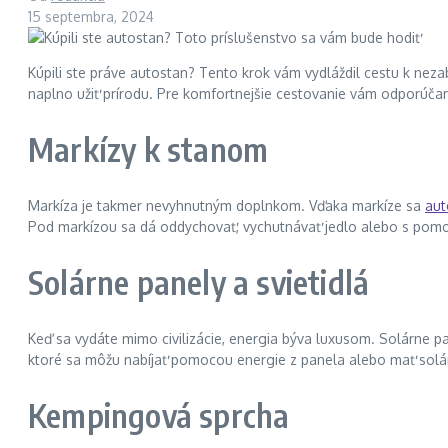
15 septembra, 2024
Kúpili ste práve autostan? Tento krok vám vydláždil cestu k ne
naplno užiť prírodu. Pre komfortnejšie cestovanie vám odporúča
Markízy k stanom
Markíza je takmer nevyhnutným doplnkom. Vďaka markíze sa
aut
Pod markízou sa dá oddychovať, vychutnávať jedlo alebo s pomo
Solárne panely a svietidlá
Keď sa vydáte mimo civilizácie, energia býva luxusom. Solárne pa
ktoré sa môžu nabíjať pomocou energie z panela alebo mať solár
Kempingová sprcha