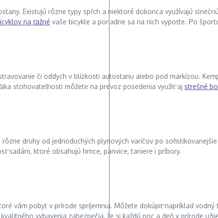
tany. Existujú rôzne typy spŕch a niektoré dokonca využívajú slnečn
icyklov na ťažné
vaše bicykle a poriadne sa na nich vypoťte. Po športo
stravovanie či oddych v blízkosti autostanu alebo pod markízou. Kem
Vďaka stohovateľnosti môžete na prevoz posedenia využiť aj
strešné bo
jú rôzne druhy od jednoduchých plynových varičov po sofistikovanejšie
ť sadám, ktoré obsahujú hrnce, panvice, taniere i príbory.
oré vám pobyt v prírode spríjemnia. Môžete dokúpiť napríklad vodný f
 kvalitného vybavenia zabezpečia, že si každú noc a deň v prírode uži