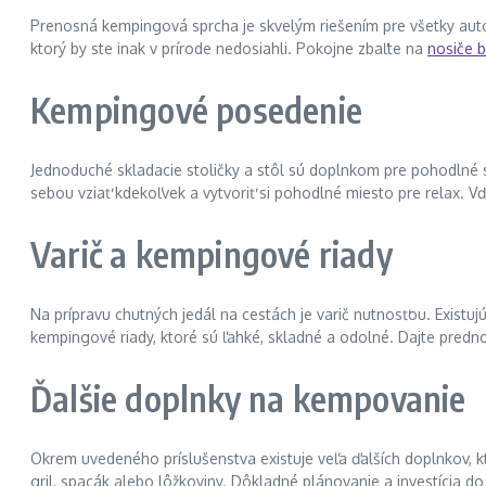
Prenosná kempingová sprcha je skvelým riešením pre všetky autos
ktorý by ste inak v prírode nedosiahli. Pokojne zbaľte na
nosiče b
Kempingové posedenie
Jednoduché skladacie stoličky a stôl sú doplnkom pre pohodlné 
sebou vziať kdekoľvek a vytvoriť si pohodlné miesto pre relax. 
Varič a kempingové riady
Na prípravu chutných jedál na cestách je varič nutnosťou. Existu
kempingové riady, ktoré sú ľahké, skladné a odolné. Dajte prednos
Ďalšie doplnky na kempovanie
Okrem uvedeného príslušenstva existuje veľa ďalších doplnkov, kt
gril, spacák alebo lôžkoviny. Dôkladné plánovanie a investícia do