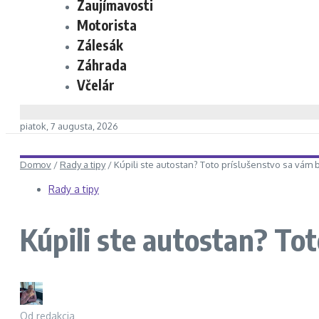
Zaujímavosti
Motorista
Zálesák
Záhrada
Včelár
piatok, 7 augusta, 2026
Domov
/
Rady a tipy
/
Kúpili ste autostan? Toto príslušenstvo sa vám 
Rady a tipy
Kúpili ste autostan? To
Od
redakcia