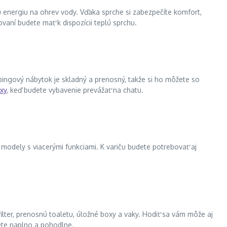
ú energiu na ohrev vody. Vďaka sprche si zabezpečíte komfort,
vaní budete mať k dispozícii teplú sprchu.
pingový nábytok je skladný a prenosný, takže si ho môžete so
xy
, keď budete vybavenie prevážať na chatu.
 modely s viacerými funkciami. K variču budete potrebovať aj
ilter, prenosnú toaletu, úložné boxy a vaky. Hodiť sa vám môže aj
jete naplno a pohodlne.