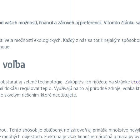
d vašich možností, financií a zároveň aj preferencií. V tomto článku 
ti veľa možností ekologických. Každý z nás sa totiž nejakým spôsob
nutie.
 voľba
bstarať aj zelené technológie. Zakúpiť si ich môžete na stránke
eco
i dokážu regulovať teplo. Využívajú na to aj prírodné zdroje, vďaka 
e skvelým riešením, ktoré neoľutujete.
nou. Tento spôsob je obľúbený, no zároveň aj prináša množstvo nev
v mnohých objektoch. Elektrina je však finančne náročná a mala by byť