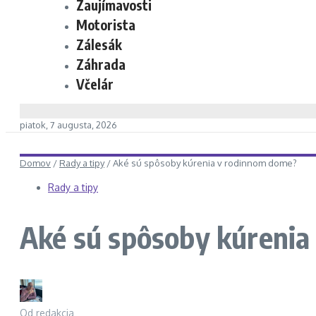
Zaujímavosti
Motorista
Zálesák
Záhrada
Včelár
piatok, 7 augusta, 2026
Domov
/
Rady a tipy
/
Aké sú spôsoby kúrenia v rodinnom dome?
Rady a tipy
Aké sú spôsoby kúreni
Od
redakcia