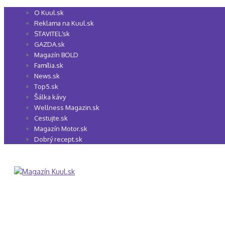
Preskočiť
O Kuul.sk
na
Reklama na Kuul.sk
obsah
STAVITEĽ.sk
GAZDA.sk
Magazín BOLD
Família.sk
News.sk
Top5.sk
Šálka kávy
Wellness Magazin.sk
Cestujte.sk
Magazín Motor.sk
Dobrý recept.sk