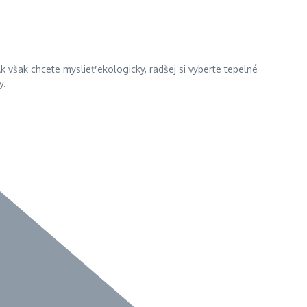
k však chcete myslieť ekologicky, radšej si vyberte tepelné
y.