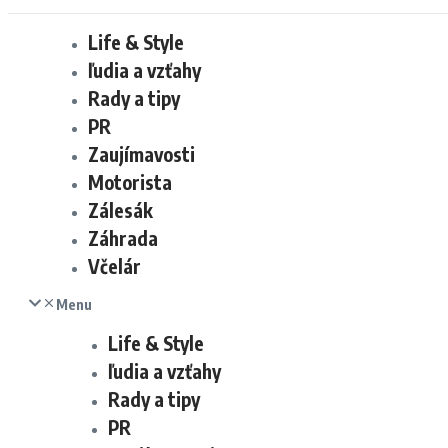
Life & Style
ľudia a vzťahy
Rady a tipy
PR
Zaujímavosti
Motorista
Zálesák
Záhrada
Včelár
Menu
Life & Style
ľudia a vzťahy
Rady a tipy
PR