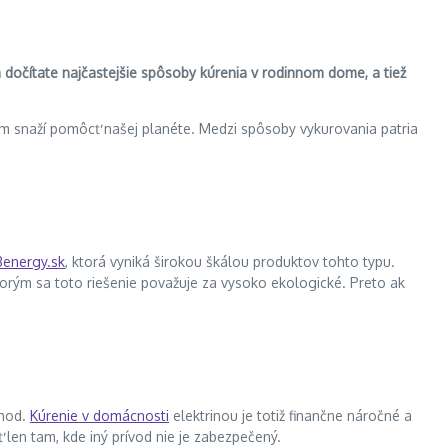
sa dočítate najčastejšie spôsoby kúrenia v rodinnom dome, a tiež
om snaží pomôcť našej planéte. Medzi spôsoby vykurovania patria
3energy.sk
, ktorá vyniká širokou škálou produktov tohto typu.
ktorým sa toto riešenie považuje za vysoko ekologické. Preto ak
ýhod.
Kúrenie v domácnosti
elektrinou je totiž finančne náročné a
 len tam, kde iný prívod nie je zabezpečený.