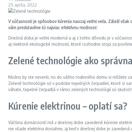
25 apríla, 2022
V súčasnosti je spôsobov kúrenia naozaj veľmi veľa. Záleží však o
vám predstavíme tú najviac efektívnu možnosť.
Dnešná doba je veľmi moderná a aj z tohto dôvodu je v súčasnos
aj niektoré ekologické možnosti, ktoré rozhodne stoja za povšim
Zelené technológie ako správna
Možno by ste neverili, no do vášho rodinného domu si môžete zao
Zelené technológie sú v podobe tepelných čerpadiel, ktoré si sam
váhate, tepelné čerpadlá v rámci zelených technológií sú skutočn
Kúrenie elektrinou – oplatí sa?
Väčšina domácností má v dnešnej dobe zavedené kúrenie elektri
nie všade elektrina dosiahne, aj keď v dnešnej dobe je zavedená 