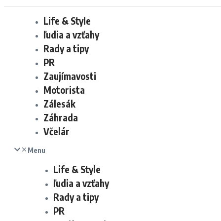
Life & Style
ľudia a vzťahy
Rady a tipy
PR
Zaujímavosti
Motorista
Zálesák
Záhrada
Včelár
Menu
Life & Style
ľudia a vzťahy
Rady a tipy
PR