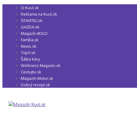
Preskočiť
O Kuul.sk
na
Reklama na Kuul.sk
obsah
STAVITEĽ.sk
GAZDA.sk
Magazín BOLD
Família.sk
News.sk
Top5.sk
Šálka kávy
Wellness Magazin.sk
Cestujte.sk
Magazín Motor.sk
Dobrý recept.sk