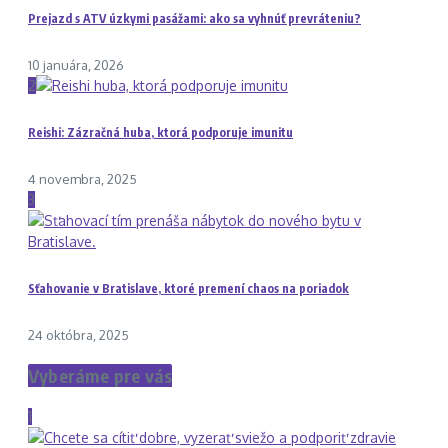
Prejazd s ATV úzkymi pasážami: ako sa vyhnúť prevráteniu?
10 januára, 2026
2
Reishi: Zázračná huba, ktorá podporuje imunitu
4 novembra, 2025
3
Sťahovanie v Bratislave, ktoré premení chaos na poriadok
24 októbra, 2025
Vyberáme pre vás
1