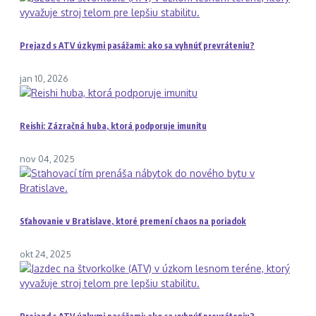
Prejazd s ATV úzkymi pasážami: ako sa vyhnúť prevráteniu?
jan 10, 2026
Reishi: Zázračná huba, ktorá podporuje imunitu
nov 04, 2025
Sťahovanie v Bratislave, ktoré premení chaos na poriadok
okt 24, 2025