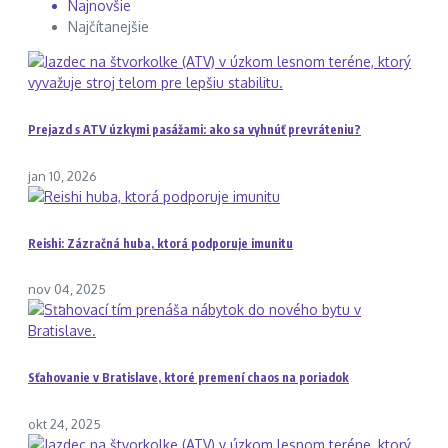
Najnovšie
Najčítanejšie
Prejazd s ATV úzkymi pasážami: ako sa vyhnúť prevráteniu?
jan 10, 2026
Reishi: Zázračná huba, ktorá podporuje imunitu
nov 04, 2025
Sťahovanie v Bratislave, ktoré premení chaos na poriadok
okt 24, 2025