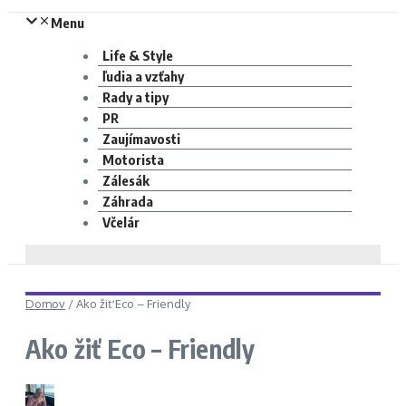
Menu
Life & Style
ľudia a vzťahy
Rady a tipy
PR
Zaujímavosti
Motorista
Zálesák
Záhrada
Včelár
Domov
/
Ako žiť Eco – Friendly
Ako žiť Eco – Friendly