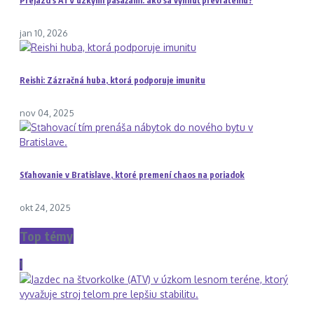
Prejazd s ATV úzkymi pasážami: ako sa vyhnúť prevráteniu?
jan 10, 2026
Reishi: Zázračná huba, ktorá podporuje imunitu
nov 04, 2025
Sťahovanie v Bratislave, ktoré premení chaos na poriadok
okt 24, 2025
Top témy
1