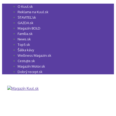
Preskočiť
O Kuul.sk
na
Reklama na Kuul.sk
obsah
STAVITEĽ.sk
GAZDA.sk
Magazín BOLD
Família.sk
News.sk
Top5.sk
Šálka kávy
Wellness Magazin.sk
Cestujte.sk
Magazín Motor.sk
Dobrý recept.sk