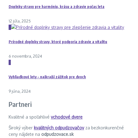
Doplnky stravy pre harmóniu, krásu a zdravie počas leta
12 júla, 2025
2
Prírodné doplnky stravy, ktoré podporia zdravie a vitalitu
6 novembra, 2024
3
Vyhliadkové lety – najkrajší zážitok pre dvoch
9 júna, 2024
Partneri
Kvalitné a spoľahlivé
vchodové dvere
Široký výber
kvalitných odpudzovačov
za bezkonkurenčné
ceny nájdete na
odpudzovace.sk