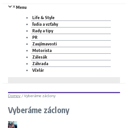
Menu
Life & Style
ľudia a vzťahy
Rady a tipy
PR
Zaujímavosti
Motorista
Zálesák
Záhrada
Včelár
Domov
/
Vyberáme záclony
Vyberáme záclony