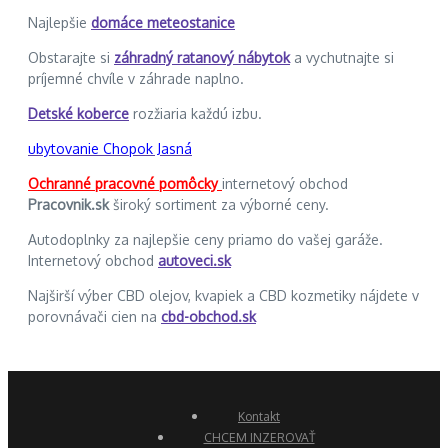
Najlepšie
domáce meteostanice
Obstarajte si
záhradný ratanový nábytok
a vychutnajte si
príjemné chvíle v záhrade naplno.
Detské koberce
rozžiaria každú izbu.
ubytovanie Chopok Jasná
Ochranné pracovné pomôcky
internetový obchod
Pracovnik.sk
široký sortiment za výborné ceny.
Autodoplnky za najlepšie ceny priamo do vašej garáže.
Internetový obchod
autoveci.sk
Najširší výber CBD olejov, kvapiek a CBD kozmetiky nájdete v
porovnávači cien na
cbd-obchod.sk
Kontakt
CHCEM INZEROVAŤ