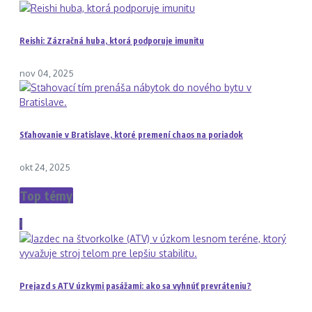
Reishi: Zázračná huba, ktorá podporuje imunitu
nov 04, 2025
Sťahovanie v Bratislave, ktoré premení chaos na poriadok
okt 24, 2025
Top témy
1
Prejazd s ATV úzkymi pasážami: ako sa vyhnúť prevráteniu?