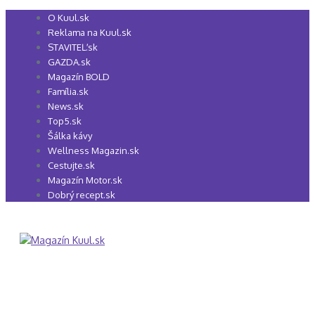
Preskočiť
O Kuul.sk
na
Reklama na Kuul.sk
obsah
STAVITEĽ.sk
GAZDA.sk
Magazín BOLD
Família.sk
News.sk
Top5.sk
Šálka kávy
Wellness Magazin.sk
Cestujte.sk
Magazín Motor.sk
Dobrý recept.sk