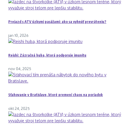
Prejazd s ATV úzkymi pasážami: ako sa vyhnúť prevráteniu?
jan 10, 2026
Reishi: Zázračná huba, ktorá podporuje imunitu
nov 04, 2025
Sťahovanie v Bratislave, ktoré premení chaos na poriadok
okt 24, 2025