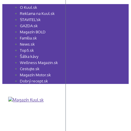
Preskočiť
O Kuul.sk
na
Reklama na Kuul.sk
obsah
STAVITEĽ.sk
GAZDA.sk
Magazín BOLD
Família.sk
News.sk
Top5.sk
Šálka kávy
Wellness Magazin.sk
Cestujte.sk
Magazín Motor.sk
Dobrý recept.sk