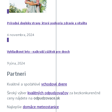
2
Prírodné doplnky stravy, ktoré podporia zdravie a vitalitu
6 novembra, 2024
3
Vyhliadkové lety – najkrajší zážitok pre dvoch
9 júna, 2024
Partneri
Kvalitné a spoľahlivé
vchodové dvere
Široký výber
kvalitných odpudzovačov
za bezkonkurenčné
ceny nájdete na
odpudzovace.sk
Najlepšie
domáce meteostanice