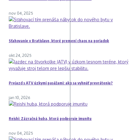
nov 04, 2025
Sťahovanie v Bratislave, ktoré premení chaos na poriadok
okt 24, 2025
Prejazd s ATV úzkymi pasážami: ako sa vyhnúť prevráteniu?
jan 10, 2026
Reishi: Zázračná huba, ktorá podporuje imunitu
nov 04, 2025