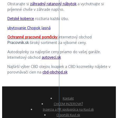
Obstarajte si
záhradný ratanový nábytok
a vychutnajte si
príjemné chvíle v záhrade naplno.
Detské koberce
rozžiaria každú izbu.
ubytovanie Chopok Jasná
Ochranné pracovné pomôcky
internetový obchod
Pracovnik.sk
široký sortiment za výborné ceny.
Autodoplnky za najlepšie ceny priamo do vašej garáže.
Internetový obchod
autoveci.sk
Najširší výber CBD olejov, kvapiek a CBD kozmetiky nájdete v
porovnávači cien na
cbd-obchod.sk
Kontakt
CHCEM INZEROVAŤ
Inzercia a PR spolupráca na Kuul.sk
O portáli Kuul.sk