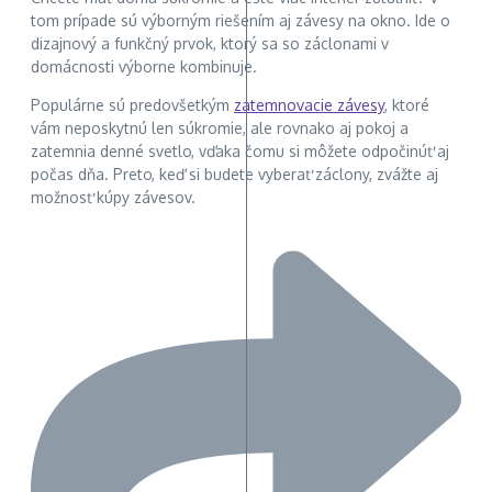
tom prípade sú výborným riešením aj závesy na okno. Ide o
dizajnový a funkčný prvok, ktorý sa so záclonami v
domácnosti výborne kombinuje.
Populárne sú predovšetkým
zatemnovacie závesy
, ktoré
vám neposkytnú len súkromie, ale rovnako aj pokoj a
zatemnia denné svetlo, vďaka čomu si môžete odpočinúť aj
počas dňa. Preto, keď si budete vyberať záclony, zvážte aj
možnosť kúpy závesov.