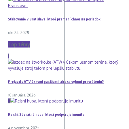
Sťahovanie v Bratislave, ktoré premení chaos na poriadok
okt 24, 2025
Top témy
1
Prejazd s ATV úzkymi pasážami: ako sa vyhnúť prevráteniu?
10 januára, 2026
2
Reishi: Zázračná huba, ktorá podporuje imunitu
4 novembra, 2025