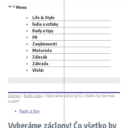
Menu
Life & Style
ľudia a vzťahy
Rady a tipy
PR
Zaujímavosti
Motorista
Zálesák
Záhrada
Včelár
Domov
/
Rady a tipy
/
Vyberáme záclony! Čo všetko by ste mali
zvážiť?
Rady a tipy
Vyberáme záclony! Čo všetko by