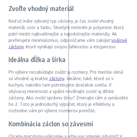
Zvoľte vhodný materiál
Keď už máte vybraný typ záclony, je čas zvoliť vhodný
materiál, vzor a farbu. Skvelým riešením je polyester, ktorý
patrí medzi najkvalitnejšie a najodolnejšie materiály. Ak
preferujete minimalizmus, odporúčame vám zakúpiť
voálové
záclony
, ktoré vynikajú svojou ľahkosťou a eleganciou.
Ideálna dĺžka a šírka
Pri výbere nezabúdajte zvážiť aj rozmery. Pre menšie okná
sú vhodné aj kratšie
záclony
. Ideálne, také, ktoré sú v
kuchyni, nakoľko tam potrebujete dostatok svetla. V
obývacej miestnosti a spálni neváhajte zvoliť aj dlhšie
záclony. Ako zvoliť správnu šírku? Zmerajte rám a vynásobte
ho 2. Toto je jednoduchý výpočet, ktorý je efektívny a
rozhodne vám pri výbere rozmerov pomôže.
Kombinácia záclon so závesmi
Chcete mať doma súkromie a ešte viac interiér zútulniť? V