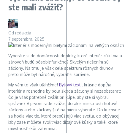
ste mali zvážiť?
Od
redakcia
7 septembra, 2025
Vyberáte si do domácnosti doplnky, ktoré interiér zútulnia a
zároveň budú pôsobiť funkčne? Skvelým riešením sú
záclony. Na trhu je však celé spektrum rôznych druhov,
preto môže byť náročné, vybrať si správne.
My vám to však uľahčíme!
Bytový textil
krásne dopĺňa
interiér a rozhodne by bola škoda záclony si nezaobstarať.
Čo je však potrebné zvážiť pri kúpe, aby ste si vybrali
správne? V prvom rade zvážte, do akej miestnosti hotové
záclony alebo záclony šité na mieru vyberáte. Do kuchyne
sa hodia viac tie, ktoré prepúšťajú viac svetla, do obývacej
izby zase môžete zvoliť viac dizajnové kúsky a také, ktoré
miestnosť skôr zatemnia.