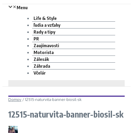
Menu
Life & Style
ľudia a vzťahy
Rady a tipy
PR
Zaujímavosti
Motorista
Zálesák
Záhrada
Včelár
Domov
/
12515-naturvita-banner-biosil-sk
12515-naturvita-banner-biosil-sk