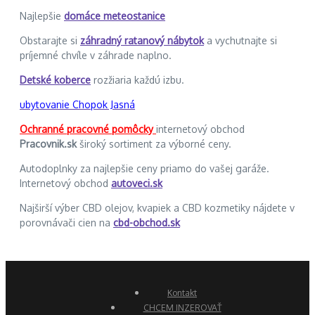
Najlepšie
domáce meteostanice
Obstarajte si
záhradný ratanový nábytok
a vychutnajte si
príjemné chvíle v záhrade naplno.
Detské koberce
rozžiaria každú izbu.
ubytovanie Chopok Jasná
Ochranné pracovné pomôcky
internetový obchod
Pracovnik.sk
široký sortiment za výborné ceny.
Autodoplnky za najlepšie ceny priamo do vašej garáže.
Internetový obchod
autoveci.sk
Najširší výber CBD olejov, kvapiek a CBD kozmetiky nájdete v
porovnávači cien na
cbd-obchod.sk
Kontakt
CHCEM INZEROVAŤ