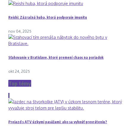
Reishi: Zázračná huba, ktorá podporuje imunitu
nov 04, 2025
Sťahovanie v Bratislave, ktoré premení chaos na poriadok
okt 24, 2025
Top témy
1
Prejazd s ATV úzkymi pasážami: ako sa vyhnúť prevráteniu?