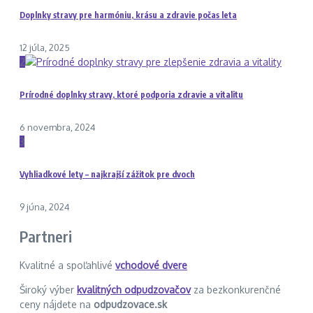
Doplnky stravy pre harmóniu, krásu a zdravie počas leta
12 júla, 2025
2
Prírodné doplnky stravy, ktoré podporia zdravie a vitalitu
6 novembra, 2024
3
Vyhliadkové lety – najkrajší zážitok pre dvoch
9 júna, 2024
Partneri
Kvalitné a spoľahlivé
vchodové dvere
Široký výber
kvalitných odpudzovačov
za bezkonkurenčné
ceny nájdete na
odpudzovace.sk