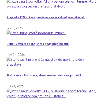
Prejazd s ATV úzkymi pasážami: ako sa vyhnúť prevráteniu?
jan 10, 2026
Reishi: Zázračná huba, ktorá podporuje imunitu
nov 04, 2025
Sťahovanie v Bratislave, ktoré premení chaos na poriadok
okt 24, 2025