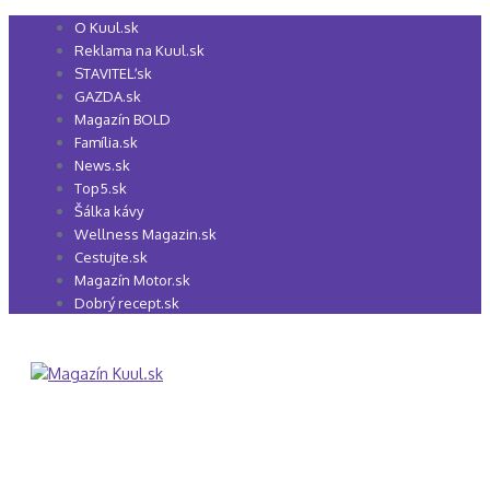
Preskočiť
O Kuul.sk
na
Reklama na Kuul.sk
obsah
STAVITEĽ.sk
GAZDA.sk
Magazín BOLD
Família.sk
News.sk
Top5.sk
Šálka kávy
Wellness Magazin.sk
Cestujte.sk
Magazín Motor.sk
Dobrý recept.sk