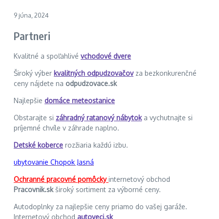
9 júna, 2024
Partneri
Kvalitné a spoľahlivé
vchodové dvere
Široký výber
kvalitných odpudzovačov
za bezkonkurenčné
ceny nájdete na
odpudzovace.sk
Najlepšie
domáce meteostanice
Obstarajte si
záhradný ratanový nábytok
a vychutnajte si
príjemné chvíle v záhrade naplno.
Detské koberce
rozžiaria každú izbu.
ubytovanie Chopok Jasná
Ochranné pracovné pomôcky
internetový obchod
Pracovnik.sk
široký sortiment za výborné ceny.
Autodoplnky za najlepšie ceny priamo do vašej garáže.
Internetový obchod
autoveci.sk