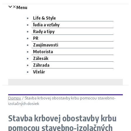
Menu
Life & Style
ľudia a vzťahy
Rady a tipy
PR
Zaujímavosti
Motorista
Zálesák
Záhrada
Včelár
Domov
/
Stavba krbovej obostavby krbu pomocou stavebno-
izolačných dosiek
Stavba krbovej obostavby krbu
pomocou stavebno-izolačných