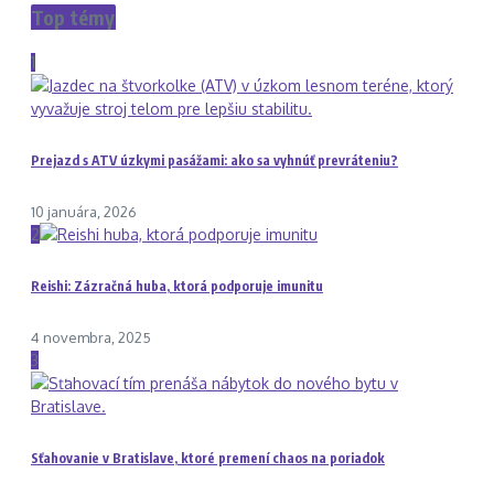
Top témy
1
Prejazd s ATV úzkymi pasážami: ako sa vyhnúť prevráteniu?
10 januára, 2026
2
Reishi: Zázračná huba, ktorá podporuje imunitu
4 novembra, 2025
3
Sťahovanie v Bratislave, ktoré premení chaos na poriadok