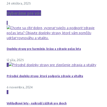
24 októbra, 2025
Vyberáme pre vás
1
Doplnky stravy pre harmóniu, krásu a zdravie počas leta
12 júla, 2025
2
Prírodné doplnky stravy, ktoré podporia zdravie a vitalitu
6 novembra, 2024
3
Vyhliadkové lety – najkrajší zážitok pre dvoch