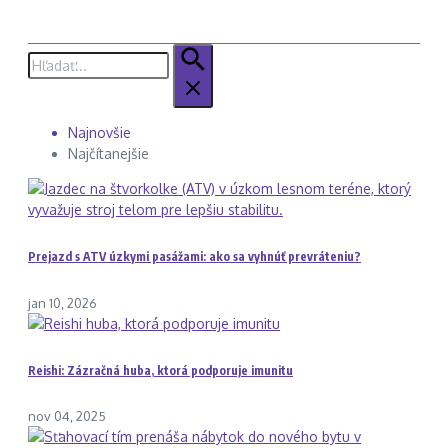
Hľadať:
Najnovšie
Najčítanejšie
Prejazd s ATV úzkymi pasážami: ako sa vyhnúť prevráteniu?
jan 10, 2026
Reishi: Zázračná huba, ktorá podporuje imunitu
nov 04, 2025