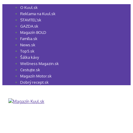
Preskočiť
O Kuul.sk
na
Reklama na Kuul.sk
obsah
STAVITEĽ.sk
GAZDA.sk
Magazín BOLD
Família.sk
News.sk
Top5.sk
Šálka kávy
Wellness Magazin.sk
Cestujte.sk
Magazín Motor.sk
Dobrý recept.sk