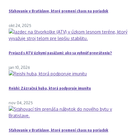
Sťahovanie v Bratislave, ktoré premení chaos na poriadok
okt 24, 2025
Prejazd s ATV úzkymi pasážami: ako sa vyhnúť prevráteniu?
jan 10, 2026
Reishi: Zázračná huba, ktorá podporuje imunitu
nov 04, 2025
Sťahovanie v Bratislave, ktoré premení chaos na poriadok