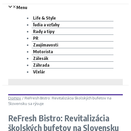
Menu
Life & Style
ľudia a vzťahy
Rady a tipy
PR
Zaujímavosti
Motorista
Zálesák
Záhrada
Včelár
Domov
/
ReFresh Bistro: Revitalizácia školských bufetov na
Slovensku sa rýsuje
ReFresh Bistro: Revitalizácia
školských bufetov na Slovensku