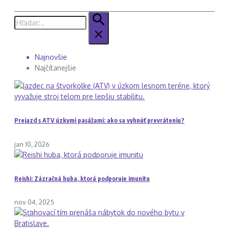
Hľadať:
Najnovšie
Najčítanejšie
Prejazd s ATV úzkymi pasážami: ako sa vyhnúť prevráteniu?
jan 10, 2026
Reishi: Zázračná huba, ktorá podporuje imunitu
nov 04, 2025