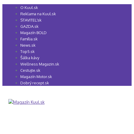
Preskočiť
O Kuul.sk
na
Reklama na Kuul.sk
obsah
STAVITEĽ.sk
GAZDA.sk
Magazín BOLD
Família.sk
News.sk
Top5.sk
Šálka kávy
Wellness Magazin.sk
Cestujte.sk
Magazín Motor.sk
Dobrý recept.sk