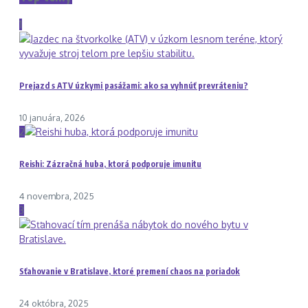
1
Prejazd s ATV úzkymi pasážami: ako sa vyhnúť prevráteniu?
10 januára, 2026
2
Reishi: Zázračná huba, ktorá podporuje imunitu
4 novembra, 2025
3
Sťahovanie v Bratislave, ktoré premení chaos na poriadok
24 októbra, 2025