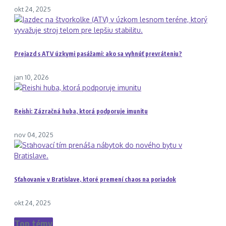
okt 24, 2025
Prejazd s ATV úzkymi pasážami: ako sa vyhnúť prevráteniu?
jan 10, 2026
Reishi: Zázračná huba, ktorá podporuje imunitu
nov 04, 2025
Sťahovanie v Bratislave, ktoré premení chaos na poriadok
okt 24, 2025
Top témy