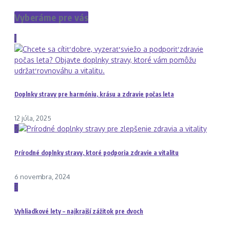
Vyberáme pre vás
1
Doplnky stravy pre harmóniu, krásu a zdravie počas leta
12 júla, 2025
2
Prírodné doplnky stravy, ktoré podporia zdravie a vitalitu
6 novembra, 2024
3
Vyhliadkové lety – najkrajší zážitok pre dvoch