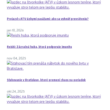
Prejazd s ATV úzkymi pasážami: ako sa vyhnúť prevráteniu?
jan 10, 2026
Reishi: Zázračná huba, ktorá podporuje imunitu
nov 04, 2025
Sťahovanie v Bratislave, ktoré premení chaos na poriadok
okt 24, 2025