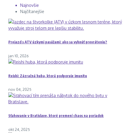
Najnovšie
Najčítanejšie
Prejazd s ATV úzkymi pasážami: ako sa vyhnúť prevráteniu?
jan 10, 2026
Reishi: Zázračná huba, ktorá podporuje imunitu
nov 04, 2025
Sťahovanie v Bratislave, ktoré premení chaos na poriadok
okt 24, 2025