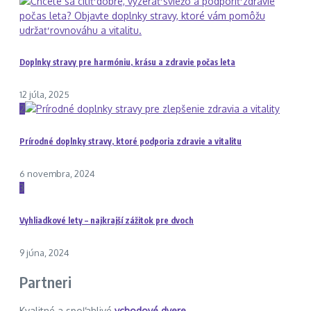
Doplnky stravy pre harmóniu, krásu a zdravie počas leta
12 júla, 2025
2
Prírodné doplnky stravy, ktoré podporia zdravie a vitalitu
6 novembra, 2024
3
Vyhliadkové lety – najkrajší zážitok pre dvoch
9 júna, 2024
Partneri
Kvalitné a spoľahlivé
vchodové dvere