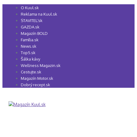
Preskočiť
O Kuul.sk
na
Reklama na Kuul.sk
obsah
STAVITEĽ.sk
GAZDA.sk
Magazín BOLD
Família.sk
News.sk
Top5.sk
Šálka kávy
Wellness Magazin.sk
Cestujte.sk
Magazín Motor.sk
Dobrý recept.sk