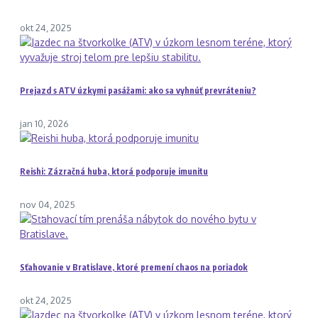
okt 24, 2025
Prejazd s ATV úzkymi pasážami: ako sa vyhnúť prevráteniu?
jan 10, 2026
Reishi: Zázračná huba, ktorá podporuje imunitu
nov 04, 2025
Sťahovanie v Bratislave, ktoré premení chaos na poriadok
okt 24, 2025