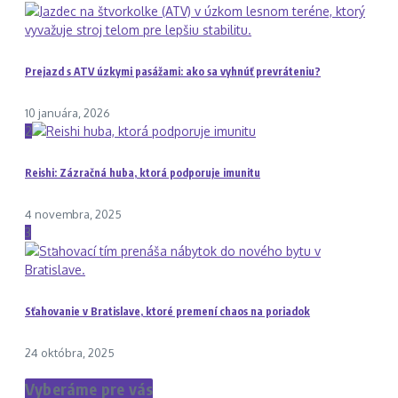
Prejazd s ATV úzkymi pasážami: ako sa vyhnúť prevráteniu?
10 januára, 2026
2
Reishi: Zázračná huba, ktorá podporuje imunitu
4 novembra, 2025
3
Sťahovanie v Bratislave, ktoré premení chaos na poriadok
24 októbra, 2025
Vyberáme pre vás