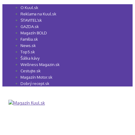
Preskočiť
O Kuul.sk
na
Reklama na Kuul.sk
obsah
STAVITEĽ.sk
GAZDA.sk
Magazín BOLD
Família.sk
News.sk
Top5.sk
Šálka kávy
Wellness Magazin.sk
Cestujte.sk
Magazín Motor.sk
Dobrý recept.sk