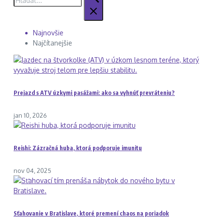
Najnovšie
Najčítanejšie
Prejazd s ATV úzkymi pasážami: ako sa vyhnúť prevráteniu?
jan 10, 2026
Reishi: Zázračná huba, ktorá podporuje imunitu
nov 04, 2025
Sťahovanie v Bratislave, ktoré premení chaos na poriadok