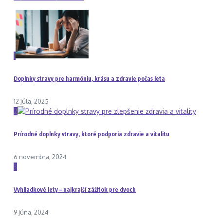
1
Doplnky stravy pre harmóniu, krásu a zdravie počas leta
12 júla, 2025
2
Prírodné doplnky stravy, ktoré podporia zdravie a vitalitu
6 novembra, 2024
3
Vyhliadkové lety – najkrajší zážitok pre dvoch
9 júna, 2024