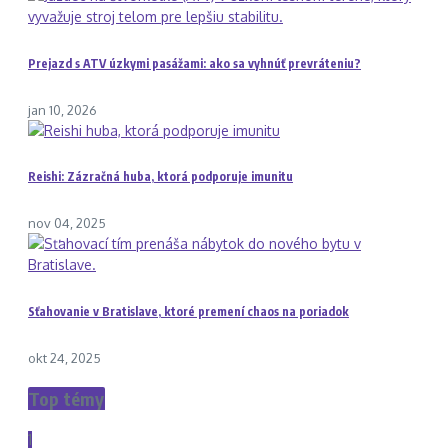
Prejazd s ATV úzkymi pasážami: ako sa vyhnúť prevráteniu?
jan 10, 2026
Reishi: Zázračná huba, ktorá podporuje imunitu
nov 04, 2025
Sťahovanie v Bratislave, ktoré premení chaos na poriadok
okt 24, 2025
Top témy
1