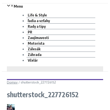
Menu
Life & Style
ľudia a vzťahy
Rady a tipy
PR
Zaujímavosti
Motorista
Zálesák
Záhrada
Včelár
Domov
/
shutterstock_227726152
shutterstock_227726152