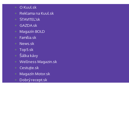
Preskočiť
O Kuul.sk
na
Reklama na Kuul.sk
obsah
STAVITEĽ.sk
GAZDA.sk
Magazín BOLD
Família.sk
News.sk
Top5.sk
Šálka kávy
Wellness Magazin.sk
Cestujte.sk
Magazín Motor.sk
Dobrý recept.sk