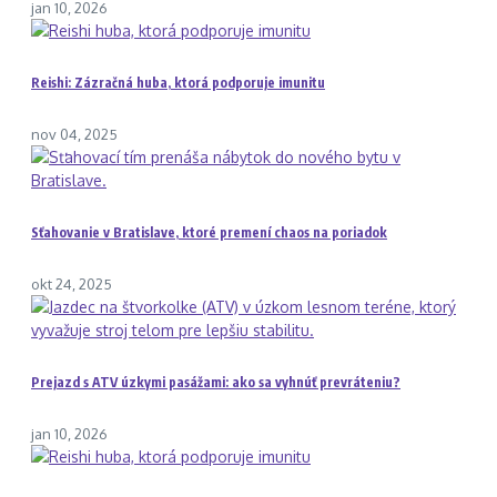
jan 10, 2026
Reishi: Zázračná huba, ktorá podporuje imunitu
nov 04, 2025
Sťahovanie v Bratislave, ktoré premení chaos na poriadok
okt 24, 2025
Prejazd s ATV úzkymi pasážami: ako sa vyhnúť prevráteniu?
jan 10, 2026