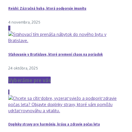
Reishi: Zázračná huba, ktorá podporuje imunitu
4 novembra, 2025
3
Sťahovanie v Bratislave, ktoré premení chaos na poriadok
24 októbra, 2025
Vyberáme pre vás
1
Doplnky stravy pre harmóniu, krásu a zdravie počas leta