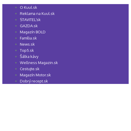
Preskočiť
O Kuul.sk
na
Reklama na Kuul.sk
obsah
STAVITEĽ.sk
GAZDA.sk
Magazín BOLD
Família.sk
News.sk
Top5.sk
Šálka kávy
Wellness Magazin.sk
Cestujte.sk
Magazín Motor.sk
Dobrý recept.sk