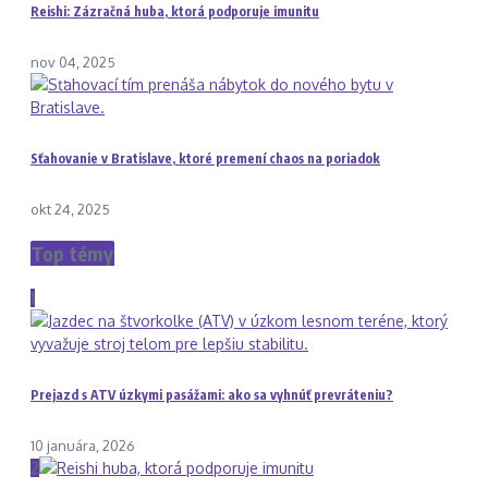
Reishi: Zázračná huba, ktorá podporuje imunitu
nov 04, 2025
Sťahovanie v Bratislave, ktoré premení chaos na poriadok
okt 24, 2025
Top témy
1
Prejazd s ATV úzkymi pasážami: ako sa vyhnúť prevráteniu?
10 januára, 2026
2