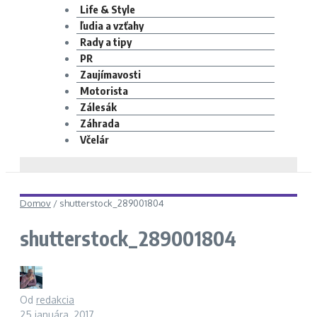
Life & Style
ľudia a vzťahy
Rady a tipy
PR
Zaujímavosti
Motorista
Zálesák
Záhrada
Včelár
Domov
/
shutterstock_289001804
shutterstock_289001804
Od
redakcia
25 januára, 2017