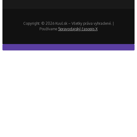
Copyright: © 2026 Kuul.sk – Všetky práva vyhradené. |
Používame
Spravodajský časopis X