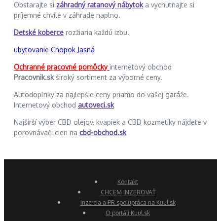
Obstarajte si
záhradný ratanový nábytok
a vychutnajte si
príjemné chvíle v záhrade naplno.
Detské koberce
rozžiaria každú izbu.
ubytovanie Chopok Jasná
Ochranné pracovné pomôcky
internetový obchod
Pracovnik.sk
široký sortiment za výborné ceny.
Autodoplnky za najlepšie ceny priamo do vašej garáže.
Internetový obchod
autoveci.sk
Najširší výber CBD olejov, kvapiek a CBD kozmetiky nájdete v
porovnávači cien na
cbd-obchod.sk
Kontakt
CHCEM INZEROVAŤ
Inzercia a PR spolupráca na Kuul.sk
O portáli Kuul.sk