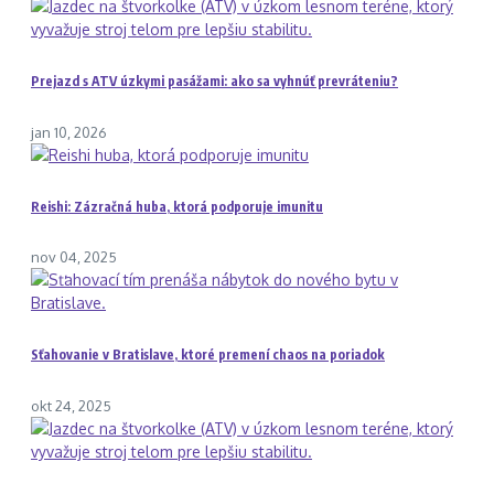
Prejazd s ATV úzkymi pasážami: ako sa vyhnúť prevráteniu?
jan 10, 2026
Reishi: Zázračná huba, ktorá podporuje imunitu
nov 04, 2025
Sťahovanie v Bratislave, ktoré premení chaos na poriadok
okt 24, 2025