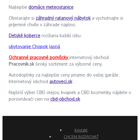
Najlepšie
domáce meteostanice
Obstarajte si
záhradný ratanový nábytok
a vychutnajte si
príjemné chvíle v záhrade naplno.
Detské koberce
rozžiaria každú izbu.
ubytovanie Chopok Jasná
Ochranné pracovné pomôcky
internetový obchod
Pracovnik.sk
široký sortiment za výborné ceny.
Autodoplnky za najlepšie ceny priamo do vašej garáže.
Internetový obchod
autoveci.sk
Najširší výber CBD olejov, kvapiek a CBD kozmetiky nájdete v
porovnávači cien na
cbd-obchod.sk
Kontakt
CHCEM INZEROVAŤ