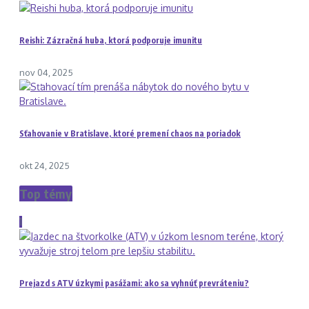
Reishi: Zázračná huba, ktorá podporuje imunitu
nov 04, 2025
Sťahovanie v Bratislave, ktoré premení chaos na poriadok
okt 24, 2025
Top témy
1
Prejazd s ATV úzkymi pasážami: ako sa vyhnúť prevráteniu?