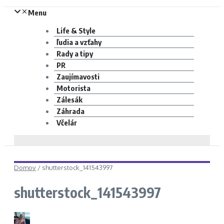
Menu
Life & Style
ľudia a vzťahy
Rady a tipy
PR
Zaujímavosti
Motorista
Zálesák
Záhrada
Včelár
Domov
/
shutterstock_141543997
shutterstock_141543997