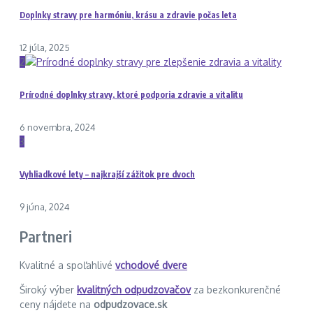
Doplnky stravy pre harmóniu, krásu a zdravie počas leta
12 júla, 2025
2
Prírodné doplnky stravy, ktoré podporia zdravie a vitalitu
6 novembra, 2024
3
Vyhliadkové lety – najkrajší zážitok pre dvoch
9 júna, 2024
Partneri
Kvalitné a spoľahlivé
vchodové dvere
Široký výber
kvalitných odpudzovačov
za bezkonkurenčné
ceny nájdete na
odpudzovace.sk