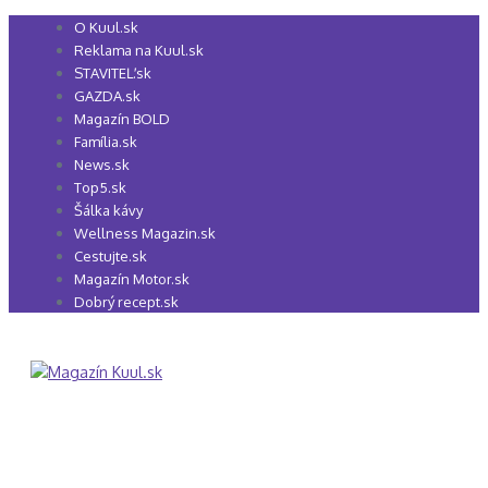
Preskočiť
O Kuul.sk
na
Reklama na Kuul.sk
obsah
STAVITEĽ.sk
GAZDA.sk
Magazín BOLD
Família.sk
News.sk
Top5.sk
Šálka kávy
Wellness Magazin.sk
Cestujte.sk
Magazín Motor.sk
Dobrý recept.sk