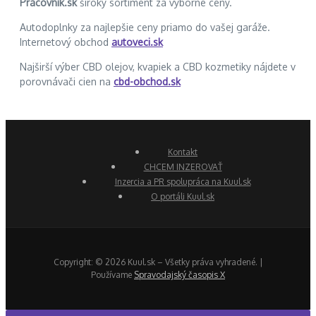
Pracovnik.sk
široký sortiment za výborné ceny.
Autodoplnky za najlepšie ceny priamo do vašej garáže.
Internetový obchod
autoveci.sk
Najširší výber CBD olejov, kvapiek a CBD kozmetiky nájdete v
porovnávači cien na
cbd-obchod.sk
Kontakt
CHCEM INZEROVAŤ
Inzercia a PR spolupráca na Kuul.sk
O portáli Kuul.sk
Copyright: © 2026 Kuul.sk – Všetky práva vyhradené. |
Používame
Spravodajský časopis X