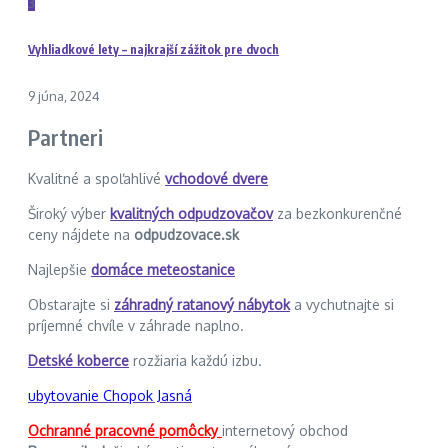
3
Vyhliadkové lety – najkrajší zážitok pre dvoch
9 júna, 2024
Partneri
Kvalitné a spoľahlivé
vchodové dvere
Široký výber
kvalitných odpudzovačov
za bezkonkurenčné
ceny nájdete na
odpudzovace.sk
Najlepšie
domáce meteostanice
Obstarajte si
záhradný ratanový nábytok
a vychutnajte si
príjemné chvíle v záhrade naplno.
Detské koberce
rozžiaria každú izbu.
ubytovanie Chopok Jasná
Ochranné pracovné pomôcky
internetový obchod