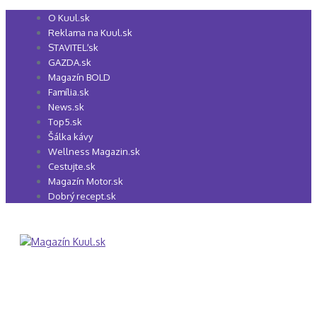
Preskočiť
O Kuul.sk
na
Reklama na Kuul.sk
obsah
STAVITEĽ.sk
GAZDA.sk
Magazín BOLD
Família.sk
News.sk
Top5.sk
Šálka kávy
Wellness Magazin.sk
Cestujte.sk
Magazín Motor.sk
Dobrý recept.sk