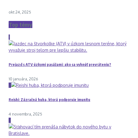
okt 24, 2025
Top témy
1
Prejazd s ATV úzkymi pasážami: ako sa vyhnúť prevráteniu?
10 januára, 2026
2
Reishi: Zázračná huba, ktorá podporuje imunitu
4 novembra, 2025
3