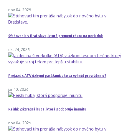
nov 04, 2025
Sťahovanie v Bratislave, ktoré premení chaos na poriadok
okt 24, 2025
Prejazd s ATV úzkymi pasážami: ako sa vyhnúť prevráteniu?
jan 10, 2026
Reishi: Zázračná huba, ktorá podporuje imunitu
nov 04, 2025