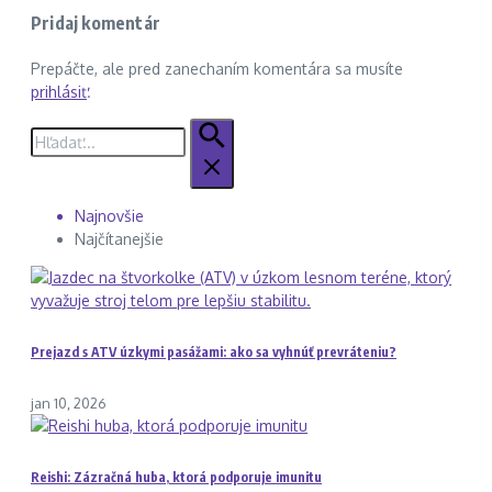
Pridaj komentár
Prepáčte, ale pred zanechaním komentára sa musíte
prihlásiť
.
Hľadať:
Najnovšie
Najčítanejšie
Prejazd s ATV úzkymi pasážami: ako sa vyhnúť prevráteniu?
jan 10, 2026
Reishi: Zázračná huba, ktorá podporuje imunitu