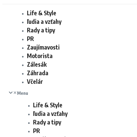
Life & Style
ľudia a vzťahy
Rady a tipy
PR
Zaujímavosti
Motorista
Zálesák
Záhrada
Včelár
Menu
Life & Style
ľudia a vzťahy
Rady a tipy
PR