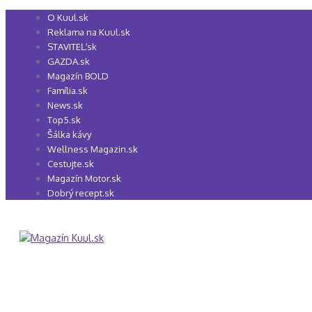
Preskočiť
O Kuul.sk
na
Reklama na Kuul.sk
obsah
STAVITEĽ.sk
GAZDA.sk
Magazín BOLD
Família.sk
News.sk
Top5.sk
Šálka kávy
Wellness Magazin.sk
Cestujte.sk
Magazín Motor.sk
Dobrý recept.sk