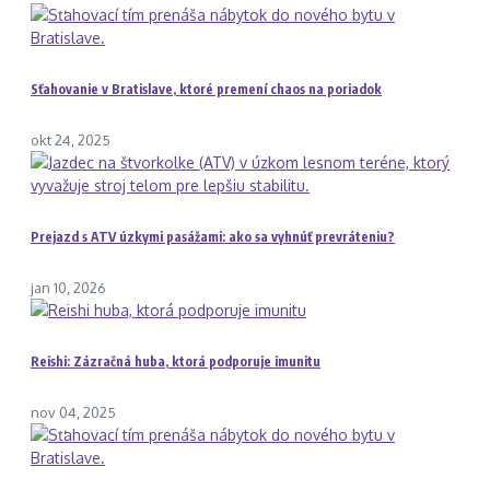
Sťahovanie v Bratislave, ktoré premení chaos na poriadok
okt 24, 2025
Prejazd s ATV úzkymi pasážami: ako sa vyhnúť prevráteniu?
jan 10, 2026
Reishi: Zázračná huba, ktorá podporuje imunitu
nov 04, 2025