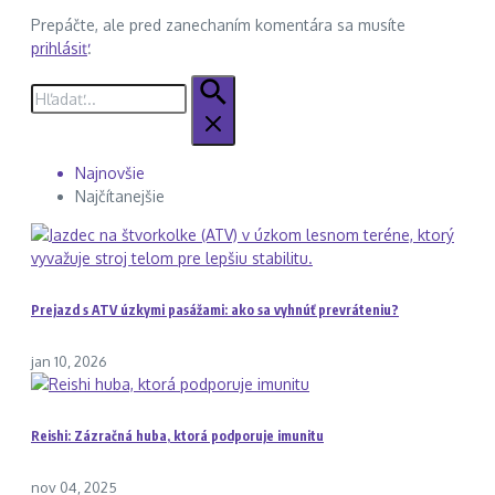
Prepáčte, ale pred zanechaním komentára sa musíte
prihlásiť
.
Hľadať:
Najnovšie
Najčítanejšie
Prejazd s ATV úzkymi pasážami: ako sa vyhnúť prevráteniu?
jan 10, 2026
Reishi: Zázračná huba, ktorá podporuje imunitu
nov 04, 2025