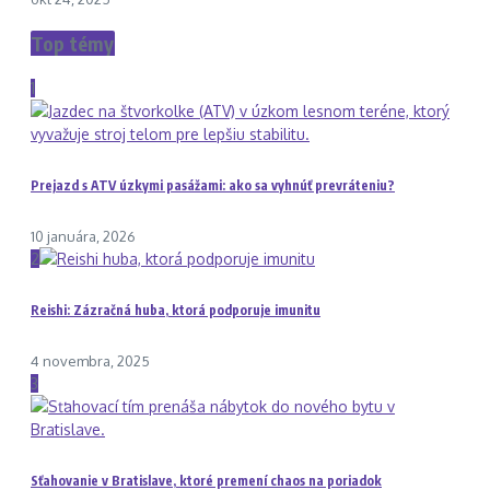
Top témy
1
Prejazd s ATV úzkymi pasážami: ako sa vyhnúť prevráteniu?
10 januára, 2026
2
Reishi: Zázračná huba, ktorá podporuje imunitu
4 novembra, 2025
3
Sťahovanie v Bratislave, ktoré premení chaos na poriadok