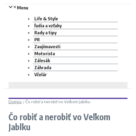
Menu
Life & Style
ľudia a vzťahy
Rady a tipy
PR
Zaujímavosti
Motorista
Zálesák
Záhrada
Včelár
Domov
/
Čo robiť a nerobiť vo Veľkom Jablku
Čo robiť a nerobiť vo Veľkom
Jablku