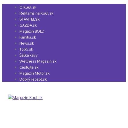
Preskočiť
O Kuul.sk
na
Reklama na Kuul.sk
obsah
STAVITEĽ.sk
GAZDA.sk
Magazín BOLD
Família.sk
News.sk
Top5.sk
Šálka kávy
Wellness Magazin.sk
Cestujte.sk
Magazín Motor.sk
Dobrý recept.sk