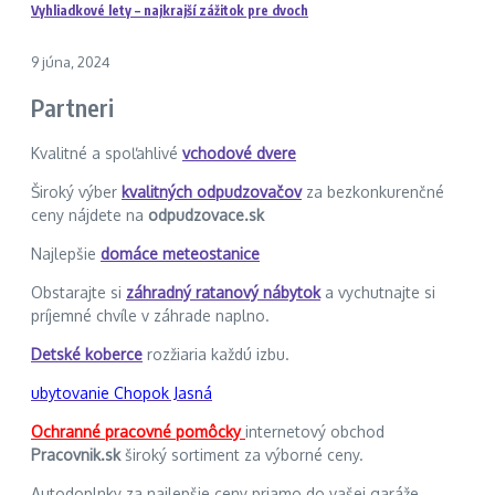
Vyhliadkové lety – najkrajší zážitok pre dvoch
9 júna, 2024
Partneri
Kvalitné a spoľahlivé
vchodové dvere
Široký výber
kvalitných odpudzovačov
za bezkonkurenčné
ceny nájdete na
odpudzovace.sk
Najlepšie
domáce meteostanice
Obstarajte si
záhradný ratanový nábytok
a vychutnajte si
príjemné chvíle v záhrade naplno.
Detské koberce
rozžiaria každú izbu.
ubytovanie Chopok Jasná
Ochranné pracovné pomôcky
internetový obchod
Pracovnik.sk
široký sortiment za výborné ceny.
Autodoplnky za najlepšie ceny priamo do vašej garáže.