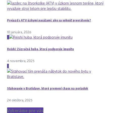
Prejazd s ATV úzkymi pasážami: ako sa vyhnúť prevráteniu?
10 januára, 2026
2
Reishi: Zázračná huba, ktorá podporuje imunitu
4 novembra, 2025
3
Sťahovanie v Bratislave, ktoré premení chaos na poriadok
24 októbra, 2025
Vyberáme pre vás