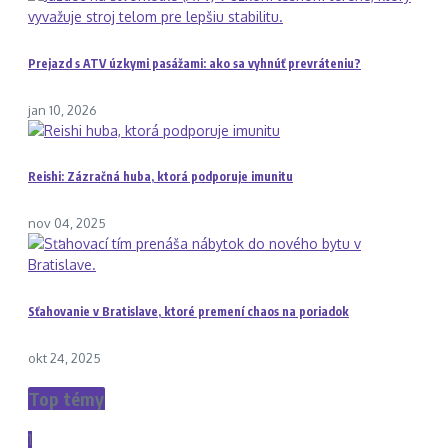
Prejazd s ATV úzkymi pasážami: ako sa vyhnúť prevráteniu?
jan 10, 2026
Reishi: Zázračná huba, ktorá podporuje imunitu
nov 04, 2025
Sťahovanie v Bratislave, ktoré premení chaos na poriadok
okt 24, 2025
Top témy
1