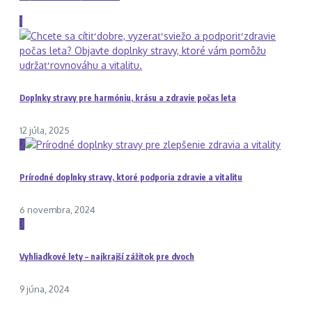
1
Doplnky stravy pre harmóniu, krásu a zdravie počas leta
12 júla, 2025
2
Prírodné doplnky stravy, ktoré podporia zdravie a vitalitu
6 novembra, 2024
3
Vyhliadkové lety – najkrajší zážitok pre dvoch
9 júna, 2024