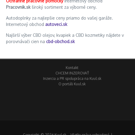
Ochranné pracovné pomôcky
internetový obchod
Pracovnik.sk
široký sortiment za výborné ceny.
Autodoplnky za najlepšie ceny priamo do vašej garáže.
Internetový obchod
autoveci.sk
Najširší výber CBD olejov, kvapiek a CBD kozmetiky nájdete v
porovnávači cien na
cbd-obchod.sk
Kontakt
CHCEM INZEROVAŤ
Inzercia a PR spolupráca na Kuul.sk
O portáli Kuul.sk
Copyright: © 2026 Kuul.sk – Všetky práva vyhradené. |