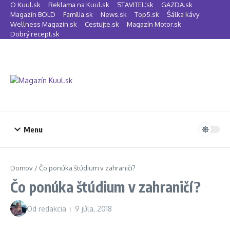
Preskočiť na obsah
O Kuul.sk
Reklama na Kuul.sk
STAVITEĽ.sk
GAZDA.sk
Magazín BOLD
Família.sk
News.sk
Top5.sk
Šálka kávy
Wellness Magazin.sk
Cestujte.sk
Magazín Motor.sk
Dobrý recept.sk
Menu
Domov
/
Čo ponúka štúdium v zahraničí?
Čo ponúka štúdium v zahraničí?
Od
redakcia
9 júla, 2018