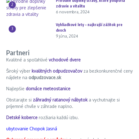
Prírodné doplnky stravy, ktoré podporia
2
zdravie a vitalitu
6 novembra, 2024
Vyhliadkové lety – najkrajší zážitok pre
3
dvoch
9 júna, 2024
Partneri
Kvalitné a spoľahlivé
vchodové dvere
Široký výber
kvalitných odpudzovačov
za bezkonkurenčné ceny
nájdete na
odpudzovace.sk
Najlepšie
domáce meteostanice
Obstarajte si
záhradný ratanový nábytok
a vychutnajte si
príjemné chvíle v záhrade naplno.
Detské koberce
rozžiaria každú izbu.
ubytovanie Chopok Jasná