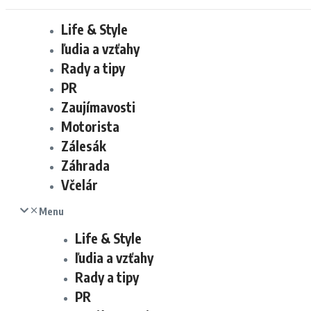
Life & Style
ľudia a vzťahy
Rady a tipy
PR
Zaujímavosti
Motorista
Zálesák
Záhrada
Včelár
Menu
Life & Style
ľudia a vzťahy
Rady a tipy
PR