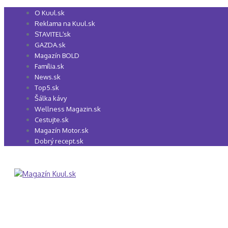
Preskočiť
O Kuul.sk
na
Reklama na Kuul.sk
obsah
STAVITEĽ.sk
GAZDA.sk
Magazín BOLD
Família.sk
News.sk
Top5.sk
Šálka kávy
Wellness Magazin.sk
Cestujte.sk
Magazín Motor.sk
Dobrý recept.sk