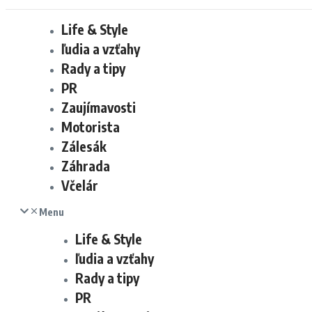
Life & Style
ľudia a vzťahy
Rady a tipy
PR
Zaujímavosti
Motorista
Zálesák
Záhrada
Včelár
Menu
Life & Style
ľudia a vzťahy
Rady a tipy
PR