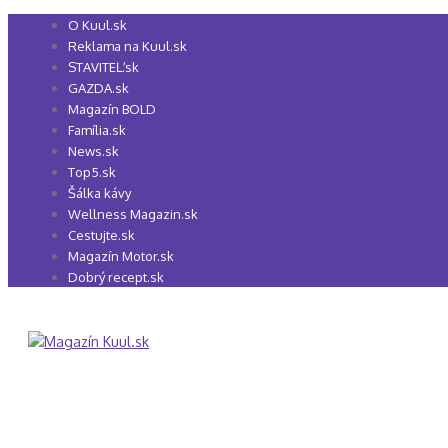
Preskočiť
O Kuul.sk
na
Reklama na Kuul.sk
obsah
STAVITEĽ.sk
GAZDA.sk
Magazín BOLD
Família.sk
News.sk
Top5.sk
Šálka kávy
Wellness Magazin.sk
Cestujte.sk
Magazín Motor.sk
Dobrý recept.sk