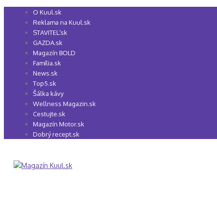
Preskočiť
O Kuul.sk
na
Reklama na Kuul.sk
obsah
STAVITEĽ.sk
GAZDA.sk
Magazín BOLD
Família.sk
News.sk
Top5.sk
Šálka kávy
Wellness Magazin.sk
Cestujte.sk
Magazín Motor.sk
Dobrý recept.sk