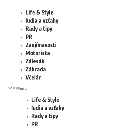
Life & Style
ľudia a vzťahy
Rady a tipy
PR
Zaujímavosti
Motorista
Zálesák
Záhrada
Včelár
Menu
Life & Style
ľudia a vzťahy
Rady a tipy
PR