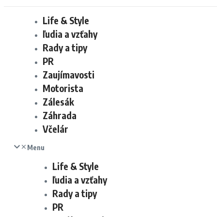
Life & Style
ľudia a vzťahy
Rady a tipy
PR
Zaujímavosti
Motorista
Zálesák
Záhrada
Včelár
Menu
Life & Style
ľudia a vzťahy
Rady a tipy
PR