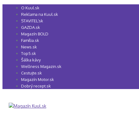
Preskočiť
O Kuul.sk
na
Reklama na Kuul.sk
obsah
STAVITEĽ.sk
GAZDA.sk
Magazín BOLD
Família.sk
News.sk
Top5.sk
Šálka kávy
Wellness Magazin.sk
Cestujte.sk
Magazín Motor.sk
Dobrý recept.sk