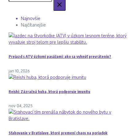
Najnovšie
Najčítanejšie
Prejazd s ATV úzkymi pasážami: ako sa vyhnúť prevráteniu?
jan 10, 2026
Reishi: Zázračná huba, ktorá podporuje imunitu
nov 04, 2025
Sťahovanie v Bratislave, ktoré premení chaos na poriadok