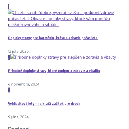
1
Doplnky stravy pre harmóniu, krásu a zdravie počas leta
12 júla, 2025
2
Prírodné doplnky stravy, ktoré podporia zdravie a vitalitu
6 novembra, 2024
3
Vyhliadkové lety – najkrajší zážitok pre dvoch
9 júna, 2024
Partneri