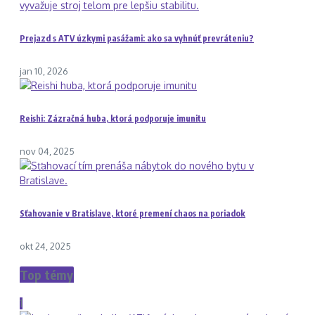
Prejazd s ATV úzkymi pasážami: ako sa vyhnúť prevráteniu?
jan 10, 2026
Reishi: Zázračná huba, ktorá podporuje imunitu
nov 04, 2025
Sťahovanie v Bratislave, ktoré premení chaos na poriadok
okt 24, 2025
Top témy
1