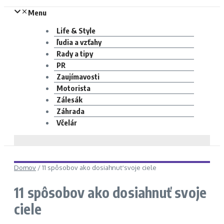
Menu
Life & Style
ľudia a vzťahy
Rady a tipy
PR
Zaujímavosti
Motorista
Zálesák
Záhrada
Včelár
Domov
/
11 spôsobov ako dosiahnuť svoje ciele
11 spôsobov ako dosiahnuť svoje
ciele