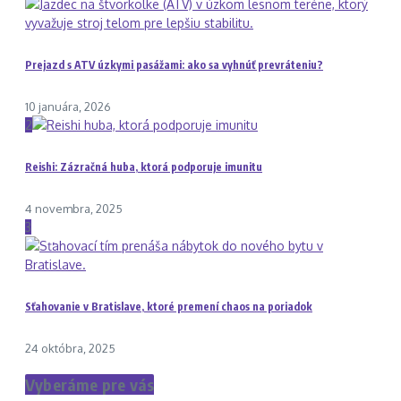
Prejazd s ATV úzkymi pasážami: ako sa vyhnúť prevráteniu?
10 januára, 2026
2
Reishi: Zázračná huba, ktorá podporuje imunitu
4 novembra, 2025
3
Sťahovanie v Bratislave, ktoré premení chaos na poriadok
24 októbra, 2025
Vyberáme pre vás