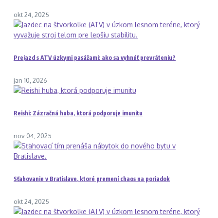
okt 24, 2025
Prejazd s ATV úzkymi pasážami: ako sa vyhnúť prevráteniu?
jan 10, 2026
Reishi: Zázračná huba, ktorá podporuje imunitu
nov 04, 2025
Sťahovanie v Bratislave, ktoré premení chaos na poriadok
okt 24, 2025