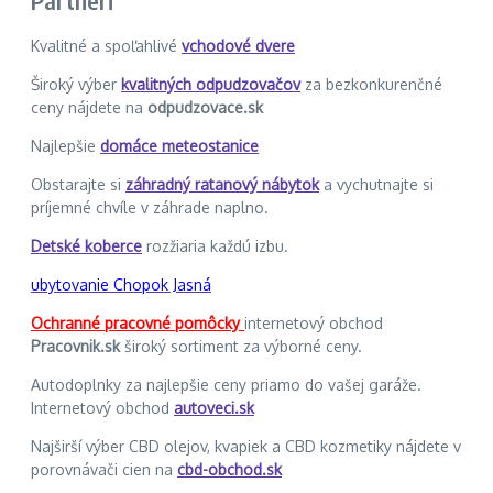
Kvalitné a spoľahlivé
vchodové dvere
Široký výber
kvalitných odpudzovačov
za bezkonkurenčné
ceny nájdete na
odpudzovace.sk
Najlepšie
domáce meteostanice
Obstarajte si
záhradný ratanový nábytok
a vychutnajte si
príjemné chvíle v záhrade naplno.
Detské koberce
rozžiaria každú izbu.
ubytovanie Chopok Jasná
Ochranné pracovné pomôcky
internetový obchod
Pracovnik.sk
široký sortiment za výborné ceny.
Autodoplnky za najlepšie ceny priamo do vašej garáže.
Internetový obchod
autoveci.sk
Najširší výber CBD olejov, kvapiek a CBD kozmetiky nájdete v
porovnávači cien na
cbd-obchod.sk