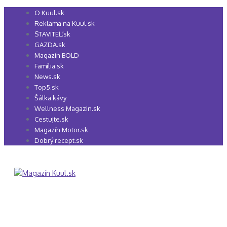
Preskočiť
O Kuul.sk
na
Reklama na Kuul.sk
obsah
STAVITEĽ.sk
GAZDA.sk
Magazín BOLD
Família.sk
News.sk
Top5.sk
Šálka kávy
Wellness Magazin.sk
Cestujte.sk
Magazín Motor.sk
Dobrý recept.sk