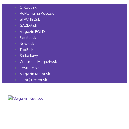
Preskočiť
O Kuul.sk
na
Reklama na Kuul.sk
obsah
STAVITEĽ.sk
GAZDA.sk
Magazín BOLD
Família.sk
News.sk
Top5.sk
Šálka kávy
Wellness Magazin.sk
Cestujte.sk
Magazín Motor.sk
Dobrý recept.sk