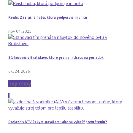
Reishi: Zázračná huba, ktorá podporuje imunitu
nov 04, 2025
Sťahovanie v Bratislave, ktoré premení chaos na poriadok
okt 24, 2025
Top témy
1
Prejazd s ATV úzkymi pasážami: ako sa vyhnúť prevráteniu?