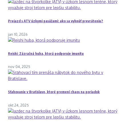
Prejazd s ATV úzkymi pasážami: ako sa vyhnúť prevráteniu?
jan 10, 2026
Reishi: Zázračná huba, ktorá podporuje imunitu
nov 04, 2025
Sťahovanie v Bratislave, ktoré premení chaos na poriadok
okt 24, 2025