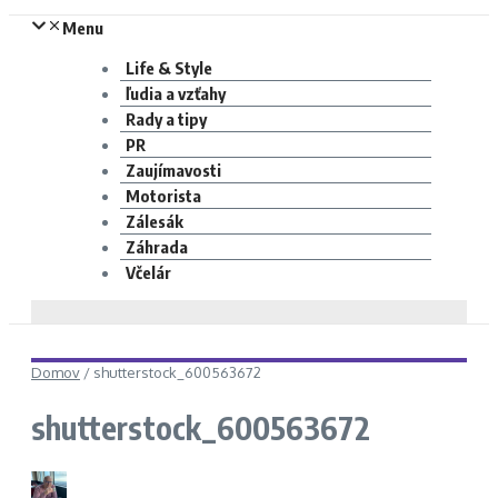
Menu
Life & Style
ľudia a vzťahy
Rady a tipy
PR
Zaujímavosti
Motorista
Zálesák
Záhrada
Včelár
Domov
/
shutterstock_600563672
shutterstock_600563672