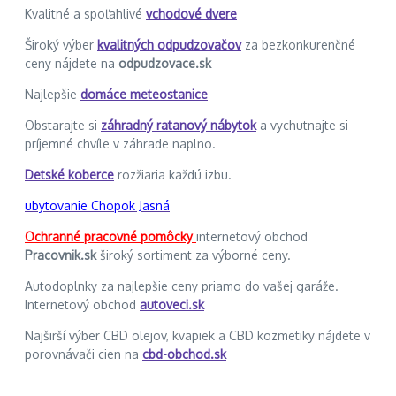
Kvalitné a spoľahlivé
vchodové dvere
Široký výber
kvalitných odpudzovačov
za bezkonkurenčné
ceny nájdete na
odpudzovace.sk
Najlepšie
domáce meteostanice
Obstarajte si
záhradný ratanový nábytok
a vychutnajte si
príjemné chvíle v záhrade naplno.
Detské koberce
rozžiaria každú izbu.
ubytovanie Chopok Jasná
Ochranné pracovné pomôcky
internetový obchod
Pracovnik.sk
široký sortiment za výborné ceny.
Autodoplnky za najlepšie ceny priamo do vašej garáže.
Internetový obchod
autoveci.sk
Najširší výber CBD olejov, kvapiek a CBD kozmetiky nájdete v
porovnávači cien na
cbd-obchod.sk