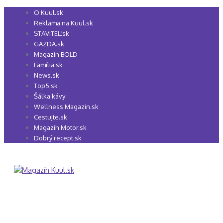
Preskočiť
O Kuul.sk
na
Reklama na Kuul.sk
obsah
STAVITEĽ.sk
GAZDA.sk
Magazín BOLD
Família.sk
News.sk
Top5.sk
Šálka kávy
Wellness Magazin.sk
Cestujte.sk
Magazín Motor.sk
Dobrý recept.sk