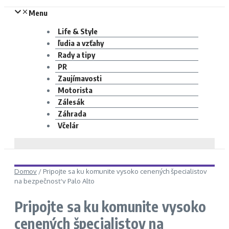
Menu
Life & Style
ľudia a vzťahy
Rady a tipy
PR
Zaujímavosti
Motorista
Zálesák
Záhrada
Včelár
Domov
/
Pripojte sa ku komunite vysoko cenených špecialistov
na bezpečnosť v Palo Alto
Pripojte sa ku komunite vysoko
cenených špecialistov na