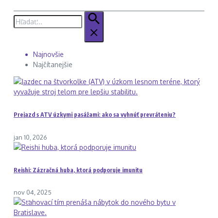
Hľadať:
Najnovšie
Najčítanejšie
Prejazd s ATV úzkymi pasážami: ako sa vyhnúť prevráteniu?
jan 10, 2026
Reishi: Zázračná huba, ktorá podporuje imunitu
nov 04, 2025