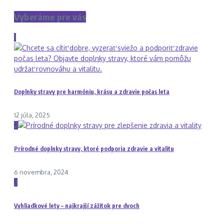
Vyberáme pre vás
1
Doplnky stravy pre harmóniu, krásu a zdravie počas leta
12 júla, 2025
2
Prírodné doplnky stravy, ktoré podporia zdravie a vitalitu
6 novembra, 2024
3
Vyhliadkové lety – najkrajší zážitok pre dvoch