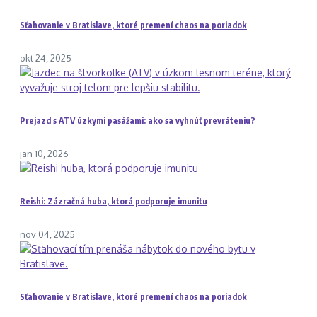
Sťahovanie v Bratislave, ktoré premení chaos na poriadok
okt 24, 2025
Prejazd s ATV úzkymi pasážami: ako sa vyhnúť prevráteniu?
jan 10, 2026
Reishi: Zázračná huba, ktorá podporuje imunitu
nov 04, 2025
Sťahovanie v Bratislave, ktoré premení chaos na poriadok