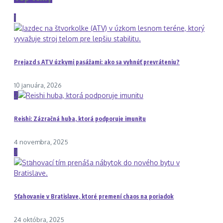
1
Prejazd s ATV úzkymi pasážami: ako sa vyhnúť prevráteniu?
10 januára, 2026
2
Reishi: Zázračná huba, ktorá podporuje imunitu
4 novembra, 2025
3
Sťahovanie v Bratislave, ktoré premení chaos na poriadok
24 októbra, 2025