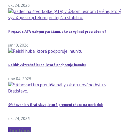
okt 24, 2025
Prejazd s ATV úzkymi pasážami: ako sa vyhnúť prevráteniu?
jan 10, 2026
Reishi: Zázračná huba, ktorá podporuje imunitu
nov 04, 2025
Sťahovanie v Bratislave, ktoré premení chaos na poriadok
okt 24, 2025
Top témy